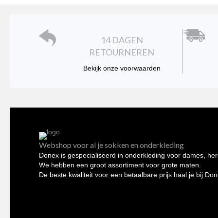
gekozen
worden
op
de
14 DAGEN
productpagina
RETOURNEREN
Bekijk onze voorwaarden
Webshop voor al je sokken en onderkleding
Donex is gespecialiseerd in onderkleding voor dames, her
We hebben een groot assortiment voor grote maten.
De beste kwaliteit voor een betaalbare prijs haal je bij Do