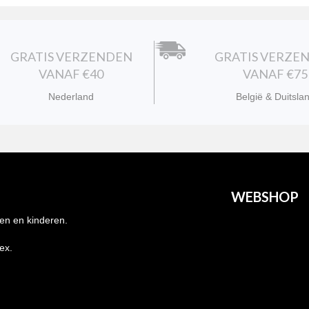
GRATIS VERZENDEN
GRATIS VERZE
VANAF €40
VANAF €75
Nederland
België & Duitsla
WEBSHOP
en en kinderen.
Heren
nex.
Dames
Kids
Grote maten