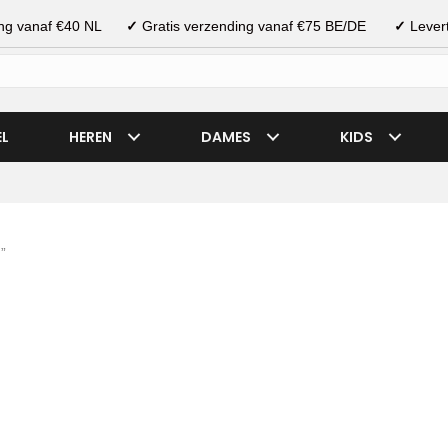
ding vanaf €40 NL
✓
Gratis verzending vanaf €75 BE/DE
✓
Levert
EL
HEREN
DAMES
KIDS
”