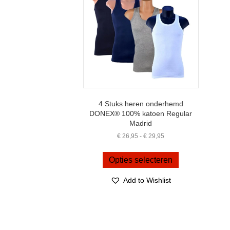
4 Stuks heren onderhemd
DONEX® 100% katoen Regular
Madrid
Prijsklasse:
€
26,95
-
€
29,95
€ 26,95
Dit
tot
product
Opties selecteren
€ 29,95
heeft
meerdere
Add to Wishlist
variaties.
Deze
optie
kan