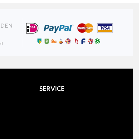
NDEN
nd
SERVICE
Over ons
Verzenden
Retourneren
Contact