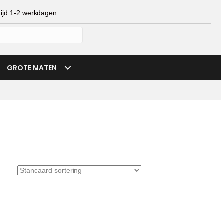
ijd 1-2 werkdagen
mijn account
verlanglijst
winkelmand
GROTE MATEN