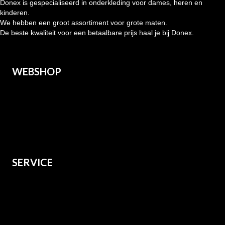
Donex is gespecialiseerd in onderkleding voor dames, heren en
kinderen.
We hebben een groot assortiment voor grote maten.
De beste kwaliteit voor een betaalbare prijs haal je bij Donex.
WEBSHOP
Heren
Dames
Kids
Grote maten
SERVICE
Over ons
Verzenden
Retourneren