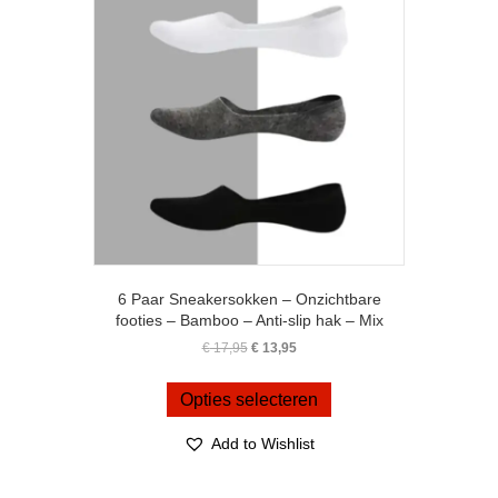
gekozen
worden
op
de
productpagina
6 Paar Sneakersokken – Onzichtbare
footies – Bamboo – Anti-slip hak – Mix
Oorspronkelijke
Huidige
€
17,95
€
13,95
prijs
prijs
Dit
was:
is:
product
Opties selecteren
€ 17,95.
€ 13,95.
heeft
meerdere
Add to Wishlist
variaties.
Deze