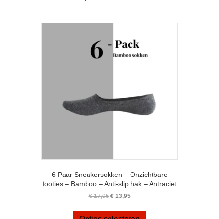
variaties.
Deze
optie
kan
gekozen
worden
op
de
productpagina
6 Paar Sneakersokken – Onzichtbare
footies – Bamboo – Anti-slip hak – Antraciet
Oorspronkelijke
Huidige
€
17,95
€
13,95
prijs
prijs
Dit
was:
is:
product
Opties selecteren