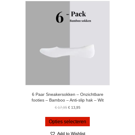
optie
kan
gekozen
worden
op
de
productpagina
6 Paar Sneakersokken – Onzichtbare
footies – Bamboo – Anti-slip hak – Wit
Oorspronkelijke
Huidige
€
17,95
€
13,95
prijs
prijs
Dit
was:
is:
product
Opties selecteren
€ 17,95.
€ 13,95.
heeft
meerdere
Add to Wishlist