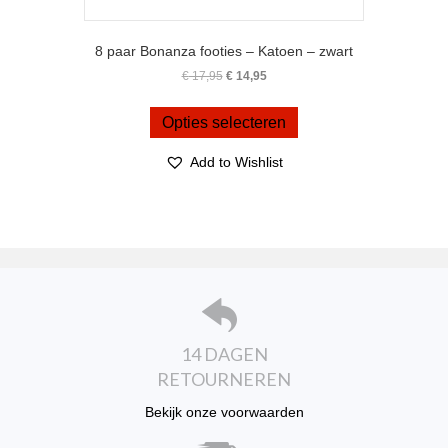
8 paar Bonanza footies – Katoen – zwart
Oorspronkelijke
Huidige
€
17,95
€
14,95
prijs
prijs
Dit
was:
is:
product
Opties selecteren
€ 17,95.
€ 14,95.
heeft
meerdere
Add to Wishlist
variaties.
Deze
optie
kan
gekozen
worden
op
de
productpagina
14 DAGEN
RETOURNEREN
Bekijk onze voorwaarden