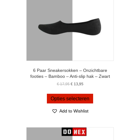
6 Paar Sneakersokken – Onzichtbare
footies – Bamboo – Anti-slip hak – Zwart
Oorspronkelijke
Huidige
€
17,95
€
13,95
prijs
prijs
Dit
was:
is:
product
Opties selecteren
€ 17,95.
€ 13,95.
heeft
meerdere
Add to Wishlist
variaties.
Deze
optie
kan