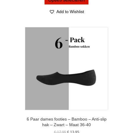
€ 17,95.
€ 13,95.
heeft
meerdere
Add to Wishlist
variaties.
Deze
optie
kan
gekozen
worden
op
de
productpagina
6 Paar dames footies – Bamboo – Anti-slip
hak – Zwart – Maat 36-40
Oorspronkelijke
Huidige
€
17,95
€
13,95