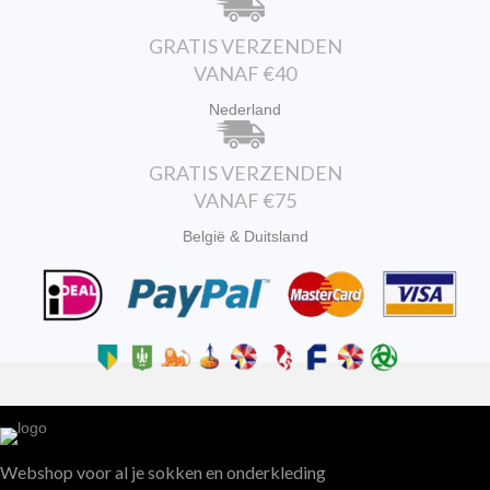
GRATIS VERZENDEN
VANAF €40
Nederland
GRATIS VERZENDEN
VANAF €75
België & Duitsland
Webshop voor al je sokken en onderkleding