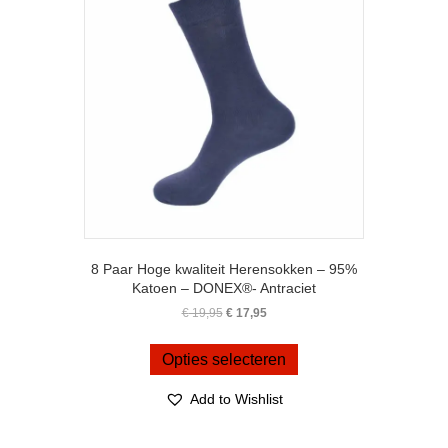
gekozen
worden
op
de
productpagina
8 Paar Hoge kwaliteit Herensokken – 95%
Katoen – DONEX®- Antraciet
Oorspronkelijke
Huidige
€
19,95
€
17,95
prijs
prijs
Dit
was:
is:
product
Opties selecteren
€ 19,95.
€ 17,95.
heeft
meerdere
Add to Wishlist
variaties.
Deze