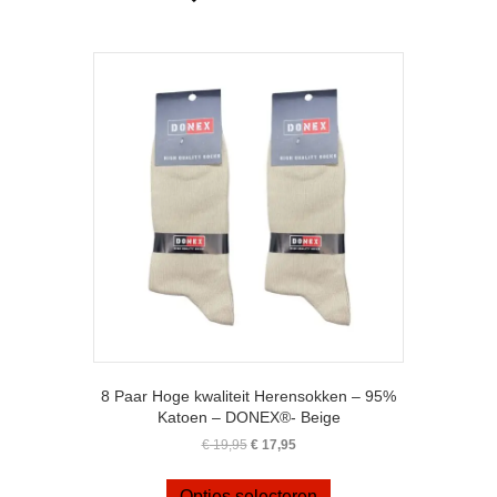
variaties.
Deze
optie
kan
gekozen
worden
op
de
productpagina
8 Paar Hoge kwaliteit Herensokken – 95%
Katoen – DONEX®- Beige
Oorspronkelijke
Huidige
€
19,95
€
17,95
prijs
prijs
Dit
was:
is:
product
Opties selecteren