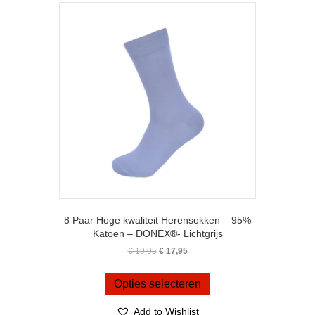
optie
kan
gekozen
worden
op
de
productpagina
8 Paar Hoge kwaliteit Herensokken – 95%
Katoen – DONEX®- Lichtgrijs
Oorspronkelijke
Huidige
€
19,95
€
17,95
prijs
prijs
Dit
was:
is:
product
Opties selecteren
€ 19,95.
€ 17,95.
heeft
meerdere
Add to Wishlist