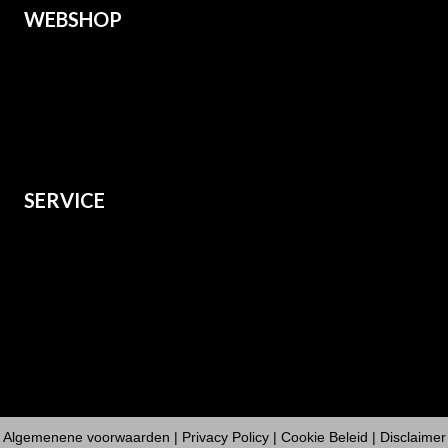
WEBSHOP
Heren
Dames
Kids
Grote maten
SERVICE
Over ons
Verzenden
Retourneren
Contact
Algemenene voorwaarden
|
Privacy Policy
| Cookie Beleid | Disclaimer