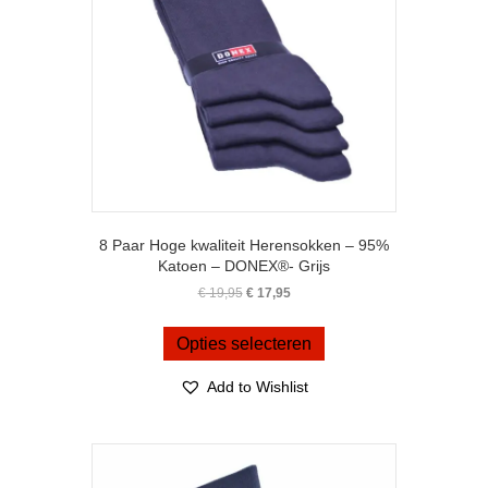
8 Paar Hoge kwaliteit Herensokken – 95%
Katoen – DONEX®- Grijs
Oorspronkelijke
Huidige
€
19,95
€
17,95
prijs
prijs
Dit
was:
is:
product
Opties selecteren
€ 19,95.
€ 17,95.
heeft
meerdere
Add to Wishlist
variaties.
Deze
optie
kan