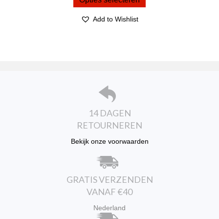
€ 19,95.
€ 17,95.
heeft
meerdere
Add to Wishlist
variaties.
Deze
optie
kan
gekozen
worden
op
de
productpagina
14 DAGEN
RETOURNEREN
Bekijk onze voorwaarden
GRATIS VERZENDEN
VANAF €40
Nederland