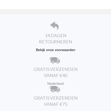
optie
kan
gekozen
worden
op
de
productpagina
14 DAGEN
RETOURNEREN
Bekijk onze voorwaarden
GRATIS VERZENDEN
VANAF €40
Nederland
GRATIS VERZENDEN
VANAF €75