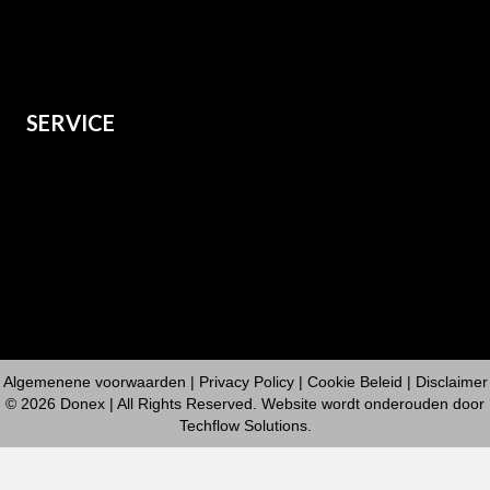
Dames
Kids
Grote maten
SERVICE
Over ons
Verzenden
Retourneren
Contact
Algemenene voorwaarden
|
Privacy Policy
| Cookie Beleid | Disclaimer
© 2026 Donex | All Rights Reserved. Website wordt onderouden door
Techflow Solutions
.