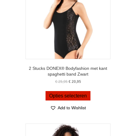
2 Stucks DONEX® Bodyfashion met kant
spaghetti band Zwart
Oorspronkelijke
Huidige
€
25,95
€
20,95
prijs
prijs
Dit
was:
is:
product
Opties selecteren
€ 25,95.
€ 20,95.
heeft
meerdere
Add to Wishlist
variaties.
Deze
optie
kan