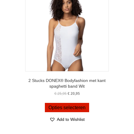
gekozen
worden
op
de
productpagina
2 Stucks DONEX® Bodyfashion met kant
spaghetti band Wit
Oorspronkelijke
Huidige
€
25,95
€
20,95
prijs
prijs
Dit
was:
is:
product
Opties selecteren
€ 25,95.
€ 20,95.
heeft
meerdere
Add to Wishlist
variaties.
Deze