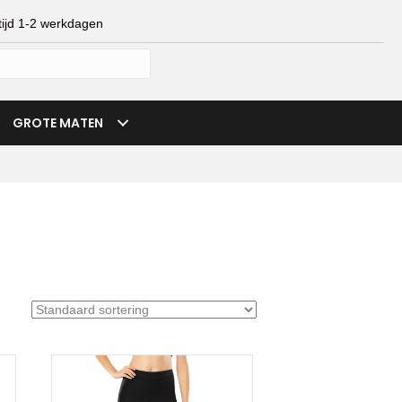
ijd 1-2 werkdagen
mijn account
verlanglijst
winkelmand
GROTE MATEN