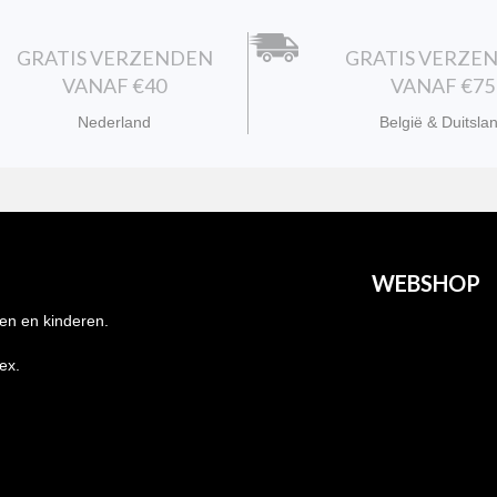
GRATIS VERZENDEN
GRATIS VERZE
VANAF €40
VANAF €75
Nederland
België & Duitsla
WEBSHOP
en en kinderen.
Heren
nex.
Dames
Kids
Grote maten