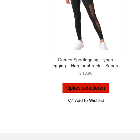
worden
op
de
productpagina
Dames Sportlegging – yoga
legging – Hardloopbroek – Sandra
€
13,95
Dit
product
Opties selecteren
heeft
meerdere
Add to Wishlist
variaties.
Deze
optie
kan
gekozen
worden