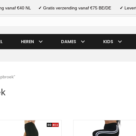
ding vanaf €40 NL
✓
Gratis verzending vanaf €75 BE/DE
✓
Levert
EL
HEREN
DAMES
KIDS
opbroek”
ek