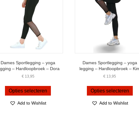
Dames Sportlegging – yoga
Dames Sportlegging – yoga
egging – Hardloopbroek – Dora
legging – Hardloopbroek – Ki
€
13,95
€
13,95
Dit
Dit
product
pro
Opties selecteren
Opties selecteren
heeft
hee
meerdere
me
Add to Wishlist
Add to Wishlist
variaties.
var
Deze
De
optie
opt
kan
ka
gekozen
ge