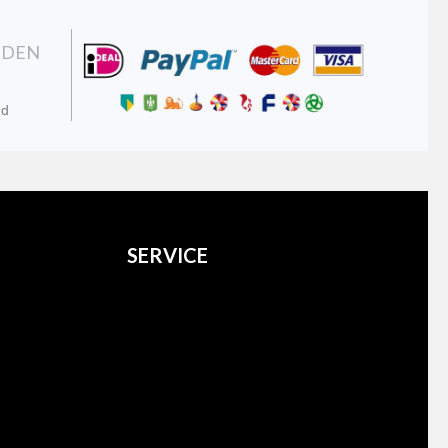
NDEN
nd
SERVICE
Over ons
Verzenden
Retourneren
Contact