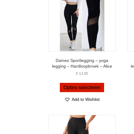
Dames Sportlegging – yoga
legging – Hardloopbroek – Alice
l
€
13,95
Dit
product
Opties selecteren
heeft
meerdere
Add to Wishlist
variaties.
Deze
optie
kan
gekozen