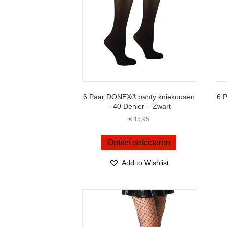
worden
op
de
productpagina
6 Paar DONEX® panty kniekousen
6 
– 40 Denier – Zwart
€
15,95
Dit
product
Opties selecteren
heeft
meerdere
Add to Wishlist
variaties.
Deze
optie
kan
gekozen
worden