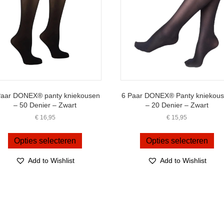
worden
de
op
pro
de
productpagina
Paar DONEX® panty kniekousen
6 Paar DONEX® Panty kniekou
– 50 Denier – Zwart
– 20 Denier – Zwart
€
16,95
€
15,95
Dit
Dit
product
pro
Opties selecteren
Opties selecteren
heeft
hee
meerdere
me
Add to Wishlist
Add to Wishlist
variaties.
var
Deze
De
optie
opt
kan
ka
gekozen
ge
worden
wo