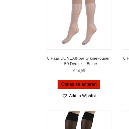
6 Paar DONEX® panty kniekousen
6 
– 50 Denier – Beige
€
16,95
Dit
product
Opties selecteren
heeft
meerdere
Add to Wishlist
variaties.
Deze
optie
kan
gekozen