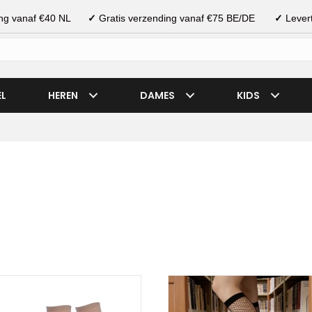
ding vanaf €40 NL
✓
Gratis verzending vanaf €75 BE/DE
✓
Levert
EL
HEREN
DAMES
KIDS