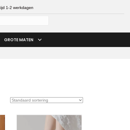
ijd 1-2 werkdagen
mijn account
verlanglijst
winkelmand
GROTE MATEN