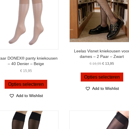
Leelas Visnet kniekousen voo
dames – 2 Paar – Zwart
Paar DONEX® panty kniekousen
Oorspronkelijke
Huidige
– 40 Denier – Beige
€
16,95
€
13,95
prijs
prijs
Dit
€
15,95
was:
is:
pro
Opties selecteren
Dit
€ 16,95.
€ 13,95.
hee
product
Opties selecteren
me
Add to Wishlist
heeft
var
meerdere
Add to Wishlist
De
variaties.
opt
Deze
ka
optie
ge
kan
wo
gekozen
op