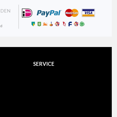
NDEN
nd
SERVICE
Over ons
Verzenden
Retourneren
Contact