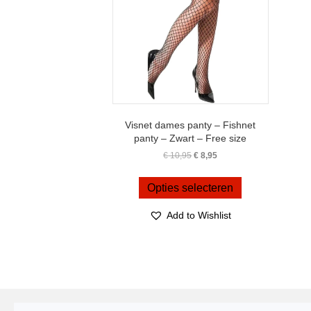
op
de
productpagina
Visnet dames panty – Fishnet
panty – Zwart – Free size
Oorspronkelijke
Huidige
€
10,95
€
8,95
prijs
prijs
Dit
was:
is:
product
Opties selecteren
€ 10,95.
€ 8,95.
heeft
meerdere
Add to Wishlist
variaties.
Deze
optie
kan
gekozen
worden
op