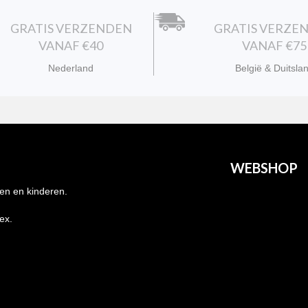
GRATIS VERZENDEN
GRATIS VERZE
VANAF €40
VANAF €75
Nederland
België & Duitsla
WEBSHOP
en en kinderen.
Heren
nex.
Dames
Kids
Grote maten