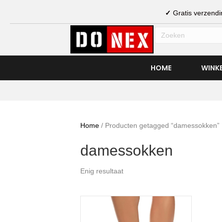
✓
Gratis verzen
HOME
WINK
Home
/ Producten getagged “damessokken”
damessokken
Enig resultaat