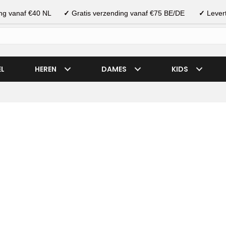
ding vanaf €40 NL
✓
Gratis verzending vanaf €75 BE/DE
✓
Levert
EL
HEREN
DAMES
KIDS