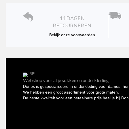
worden
op
de
14 DAGEN
productpagina
RETOURNEREN
Bekijk onze voorwaarden
Webshop voor al je sokken en onderkleding
Donex is gespecialiseerd in onderkleding voor dames, her
We hebben een groot assortiment voor grote maten.
De beste kwaliteit voor een betaalbare prijs haal je bij Do