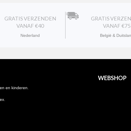
GRATIS VERZENDEN
GRATIS VERZE
VANAF €40
VANAF €75
Nederland
België & Duitsla
WEBSHOP
en en kinderen.
Heren
nex.
Dames
Kids
Grote maten