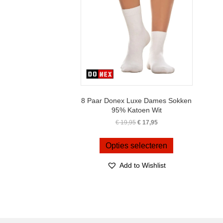
8 Paar Donex Luxe Dames Sokken
95% Katoen Wit
Oorspronkelijke
Huidige
€
19,95
€
17,95
prijs
prijs
Dit
was:
is:
product
Opties selecteren
€ 19,95.
€ 17,95.
heeft
meerdere
Add to Wishlist
variaties.
Deze
optie
kan
gekozen