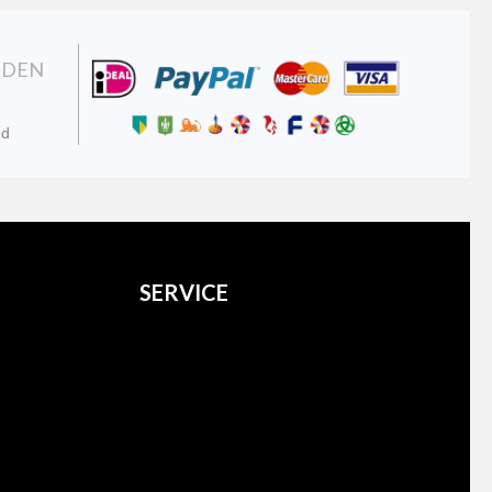
NDEN
nd
SERVICE
Over ons
Verzenden
Retourneren
Contact