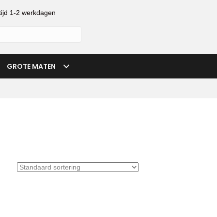
ijd 1-2 werkdagen
mijn account
verlanglijst
winkelmand
GROTE MATEN