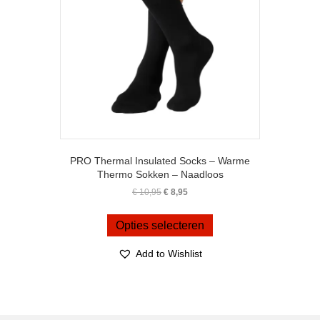
PRO Thermal Insulated Socks – Warme
Thermo Sokken – Naadloos
Oorspronkelijke
Huidige
€
10,95
€
8,95
prijs
prijs
Dit
was:
is:
product
Opties selecteren
€ 10,95.
€ 8,95.
heeft
meerdere
Add to Wishlist
variaties.
Deze
optie
kan