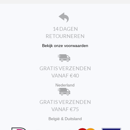
gekozen
worden
op
de
productpagina
14 DAGEN
RETOURNEREN
Bekijk onze voorwaarden
GRATIS VERZENDEN
VANAF €40
Nederland
GRATIS VERZENDEN
VANAF €75
België & Duitsland