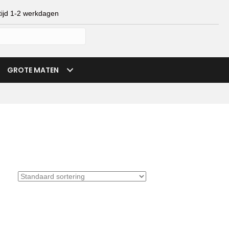
ijd 1-2 werkdagen
mijn account
verlanglijst
winkelmand
GROTE MATEN