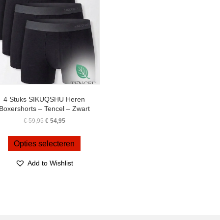
4 Stuks SIKUQSHU Heren
Boxershorts – Tencel – Zwart
Oorspronkelijke
Huidige
€
59,95
€
54,95
prijs
prijs
Dit
was:
is:
product
Opties selecteren
€ 59,95.
€ 54,95.
heeft
meerdere
Add to Wishlist
variaties.
Deze
optie
kan
gekozen