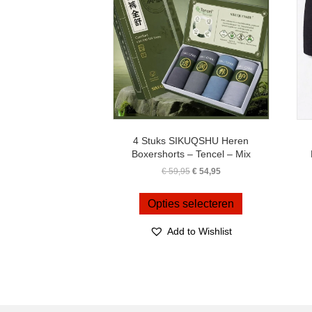
4 Stuks SIKUQSHU Heren
Boxershorts – Tencel – Mix
Oorspronkelijke
Huidige
€
59,95
€
54,95
prijs
prijs
Dit
was:
is:
product
Opties selecteren
€ 59,95.
€ 54,95.
heeft
meerdere
Add to Wishlist
variaties.
Deze
optie
kan
gekozen