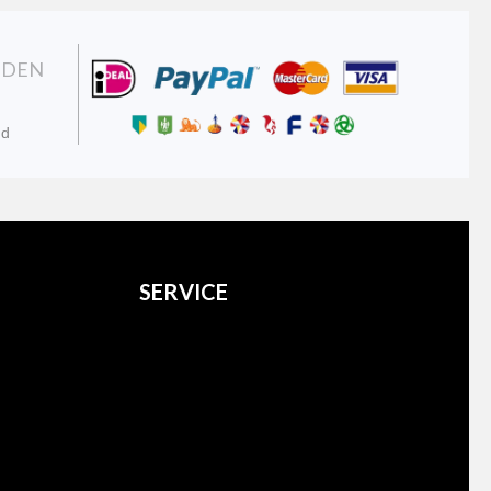
NDEN
nd
SERVICE
Over ons
Verzenden
Retourneren
Contact