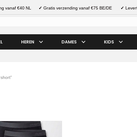
ding vanaf €40 NL
✓
Gratis verzending vanaf €75 BE/DE
✓
Levert
EL
HEREN
DAMES
KIDS
short”