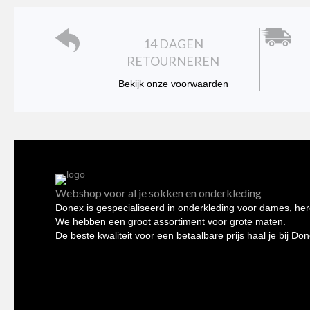
worden
op
de
14 DAGEN
productpagina
RETOURNEREN
Bekijk onze voorwaarden
Webshop voor al je sokken en onderkleding
Donex is gespecialiseerd in onderkleding voor dames, her
We hebben een groot assortiment voor grote maten.
De beste kwaliteit voor een betaalbare prijs haal je bij Do