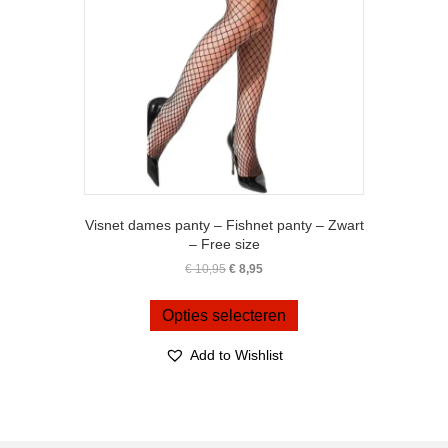
Visnet dames panty – Fishnet panty – Zwart
– Free size
Oorspronkelijke
Huidige
€
10,95
€
8,95
prijs
prijs
Dit
was:
is:
product
Opties selecteren
€ 10,95.
€ 8,95.
heeft
meerdere
Add to Wishlist
variaties.
Deze
optie
kan