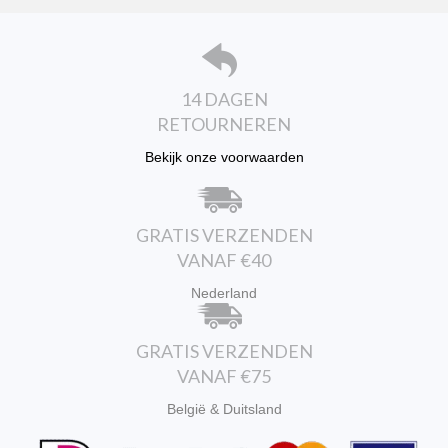
gekozen
worden
op
de
productpagina
14 DAGEN
RETOURNEREN
Bekijk onze voorwaarden
GRATIS VERZENDEN
VANAF €40
Nederland
GRATIS VERZENDEN
VANAF €75
België & Duitsland