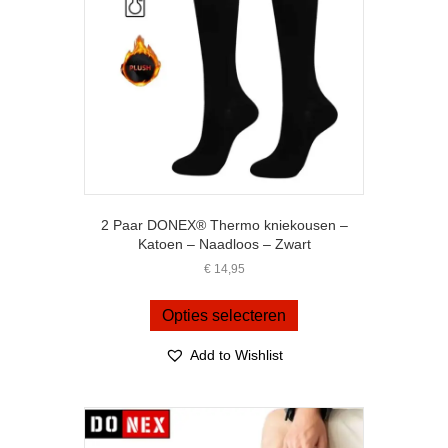
2 Paar DONEX® Thermo kniekousen –
Katoen – Naadloos – Zwart
€
14,95
Dit
product
Opties selecteren
heeft
meerdere
Add to Wishlist
variaties.
Deze
optie
kan