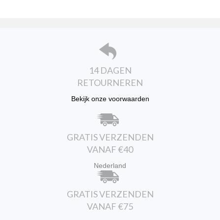
optie
kan
gekozen
worden
op
de
productpagina
14 DAGEN
RETOURNEREN
Bekijk onze voorwaarden
GRATIS VERZENDEN
VANAF €40
Nederland
GRATIS VERZENDEN
VANAF €75