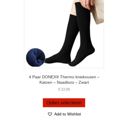
gekozen
worden
op
de
productpagina
4 Paar DONEX® Thermo kniekousen –
Katoen – Naadloos – Zwart
€
22,95
Dit
product
Opties selecteren
heeft
meerdere
Add to Wishlist
variaties.
Deze