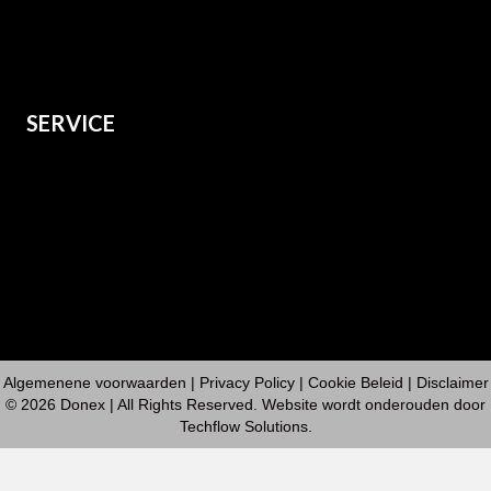
Dames
Kids
Grote maten
SERVICE
Over ons
Verzenden
Retourneren
Contact
Algemenene voorwaarden
|
Privacy Policy
| Cookie Beleid | Disclaimer
© 2026 Donex | All Rights Reserved. Website wordt onderouden door
Techflow Solutions
.