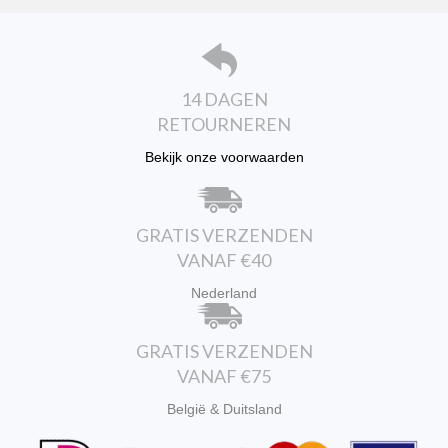
gekozen
worden
op
de
productpagina
14 DAGEN
RETOURNEREN
Bekijk onze voorwaarden
GRATIS VERZENDEN
VANAF €40
Nederland
GRATIS VERZENDEN
VANAF €75
België & Duitsland