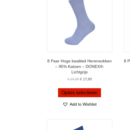
worden
op
de
productpagina
8 Paar Hoge kwaliteit Herensokken
8 P
– 95% Katoen – DONEX®-
Lichtgrijs
Oorspronkelijke
Huidige
€
19,95
€
17,95
prijs
prijs
Dit
was:
is:
product
Opties selecteren
€ 19,95.
€ 17,95.
heeft
meerdere
Add to Wishlist
variaties.
Deze
optie
kan