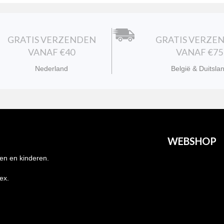
GRATIS VERZENDEN
GRATIS VERZE
VANAF €40
VANAF €75
Nederland
België & Duitsla
WEBSHOP
en en kinderen.
Heren
nex.
Dames
Kids
Grote maten