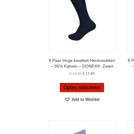
8 Paar Hoge kwaliteit Herensokken
8 P
– 95% Katoen – DONEX®- Zwart
Oorspronkelijke
Huidige
€
19,95
€
17,95
prijs
prijs
Dit
was:
is:
product
Opties selecteren
€ 19,95.
€ 17,95.
heeft
meerdere
Add to Wishlist
variaties.
Deze
optie
kan
gekozen