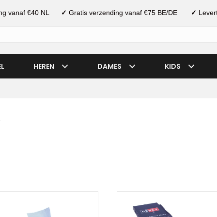
ding vanaf €40 NL
✓
Gratis verzending vanaf €75 BE/DE
✓
Levert
EL
HEREN
DAMES
KIDS
”