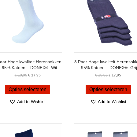
aar Hoge kwaliteit Herensokken
8 Paar Hoge kwaliteit Herensok
– 95% Katoen – DONEX®- Wit
– 95% Katoen – DONEX®- Grij
Oorspronkelijke
Huidige
Oorspronkelijke
Huidige
€
19,95
€
17,95
€
19,95
€
17,95
prijs
prijs
prijs
prijs
Dit
Dit
was:
is:
was:
is:
product
pro
Opties selecteren
Opties selecteren
€ 19,95.
€ 17,95.
€ 19,95.
€ 17,95.
heeft
hee
meerdere
me
Add to Wishlist
Add to Wishlist
variaties.
var
Deze
De
optie
opt
kan
ka
gekozen
ge