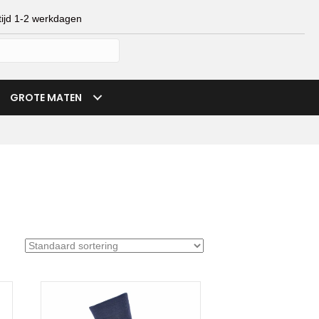
ijd 1-2 werkdagen
mijn account
verlanglijst
winkelmand
GROTE MATEN