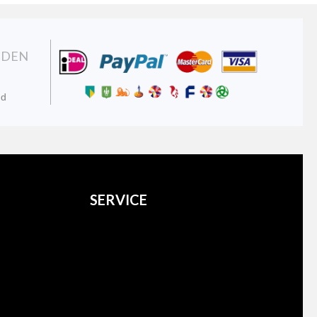
NDEN
nd
SERVICE
Over ons
Verzenden
Retourneren
Contact