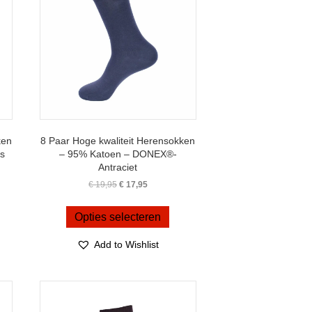
ken
8 Paar Hoge kwaliteit Herensokken
s
– 95% Katoen – DONEX®-
Antraciet
Oorspronkelijke
Huidige
€
19,95
€
17,95
prijs
prijs
Dit
duct
was:
is:
product
ft
Opties selecteren
€ 19,95.
€ 17,95.
heeft
erdere
meerdere
iaties.
Add to Wishlist
variaties.
ze
Deze
ie
optie
n
kan
kozen