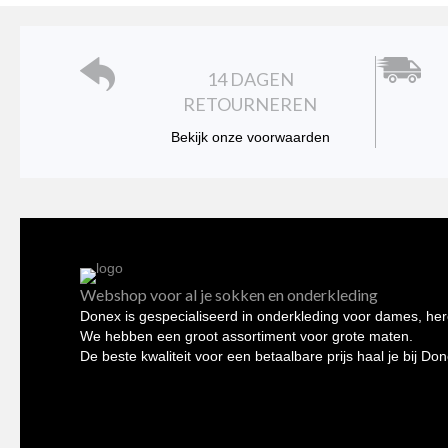
worden
op
de
14 DAGEN
productpagina
RETOURNEREN
Bekijk onze voorwaarden
Webshop voor al je sokken en onderkleding
Donex is gespecialiseerd in onderkleding voor dames, her
We hebben een groot assortiment voor grote maten.
De beste kwaliteit voor een betaalbare prijs haal je bij Do