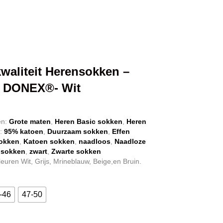
waliteit Herensokken –
– DONEX®- Wit
nkelijke
Huidige
prijs
ën:
Grote maten
,
Heren Basic sokken
,
Heren
s:
95% katoen
,
Duurzaam sokken
,
Effen
is:
okken
,
Katoen sokken
,
naadloos
,
Naadloze
€ 17,95.
 sokken
,
zwart
,
Zwarte sokken
leuren Wit, Grijs, Mrineblauw, Beige,en Bruin.
-46
47-50