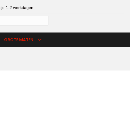
ijd 1-2 werkdagen
mijn account
verlanglijst
winkelmand
GROTE MATEN