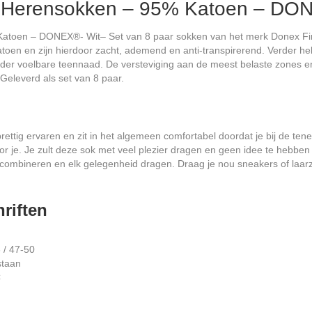
it Herensokken – 95% Katoen – DO
atoen – DONEX®- Wit– Set van 8 paar sokken van het merk Donex First
toen en zijn hierdoor zacht, ademend en anti-transpirerend. Verder h
onder voelbare teennaad. De versteviging aan de meest belaste zones
Geleverd als set van 8 paar.
ttig ervaren en zit in het algemeen comfortabel doordat je bij de tene
or je. Je zult deze sok met veel plezier dragen en geen idee te hebben 
 combineren en elk gelegenheid dragen. Draag je nou sneakers of laarz
riften
 / 47-50
staan
C