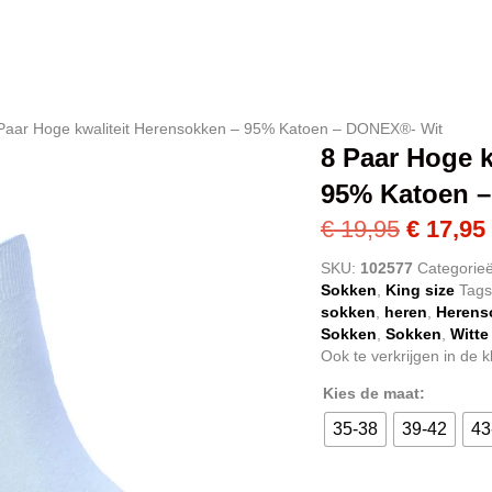
Paar Hoge kwaliteit Herensokken – 95% Katoen – DONEX®- Wit
8 Paar Hoge k
95% Katoen 
Oorspro
€
19,95
€
17,95
prijs
SKU:
102577
Categorie
Sokken
,
King size
Tag
was:
sokken
,
heren
,
Herens
€ 19,95.
Sokken
,
Sokken
,
Witte
Ook te verkrijgen in de k
Kies de maat:
35-38
39-42
43