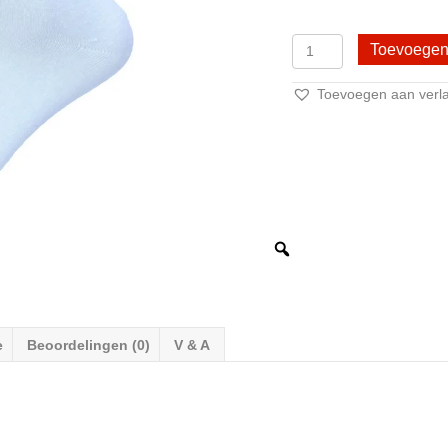
8
Toevoegen
Paar
Hoge
Toevoegen aan verlan
kwaliteit
Herensokken
-
95%
Katoen
-
DONEX®-
Wit
aantal
e
Beoordelingen (0)
V & A