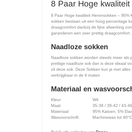
8 Paar Hoge kwalite
8 Paar Hoge kwaliteit Herensokken – 95% K
sokken bestaan uit een hoog percentage ka
draagcomfort dankzij de fijne afwerking z
garanderen een zeer prettig draagcomfort. 
Naadloze sokken
Naadloze sokken worden steeds meer als pre
prettige naadloze sok dan is deze ideaal vo
zit deze sok. Deze Sokken kun je met alles
verkrijgbaar in de 4 maten.
Materiaal en wasvoorsch
Kleur:
Wit
Maat:
35-38 / 39-42 / 43-46
Materiaal:
95% Katoen, 5% Ela
Wasvoorschrift:
Machinewas tot 40°
Bekijk alle artikelen van
Donex
.