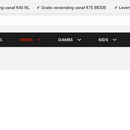
ding vanaf €40 NL
✓
Gratis verzending vanaf €75 BE/DE
✓
Levert
EL
HEREN
DAMES
KIDS