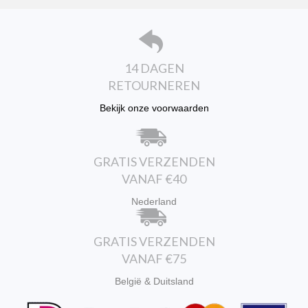
gekozen
worden
op
de
productpagina
14 DAGEN
RETOURNEREN
Bekijk onze voorwaarden
GRATIS VERZENDEN
VANAF €40
Nederland
GRATIS VERZENDEN
VANAF €75
België & Duitsland