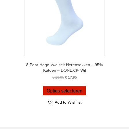
8 Paar Hoge kwaliteit Herensokken – 95%
Katoen – DONEX®- Wit
Oorspronkelijke
Huidige
€
19,95
€
17,95
prijs
prijs
Dit
was:
is:
product
Opties selecteren
€ 19,95.
€ 17,95.
heeft
meerdere
Add to Wishlist
variaties.
Deze
optie
kan