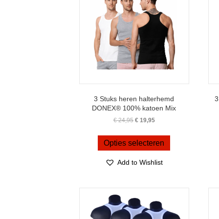
3 Stuks heren halterhemd
3
DONEX® 100% katoen Mix
Oorspronkelijke
Huidige
€
24,95
€
19,95
prijs
prijs
Dit
was:
is:
product
Opties selecteren
€ 24,95.
€ 19,95.
heeft
meerdere
Add to Wishlist
variaties.
Deze
optie
kan
gekozen