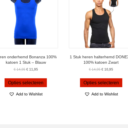
worden
wo
op
op
de
de
productpagina
pro
ren onderhemd Bonanza 100%
1 Stuk heren halterhemd DON
katoen 1 Stuk – Blauw
100% katoen Zwart
Oorspronkelijke
Huidige
Oorspronkelijke
Huidige
€
14,95
€
11,95
€
14,95
€
10,95
prijs
prijs
prijs
prijs
Dit
Dit
was:
is:
was:
is:
product
pro
Opties selecteren
Opties selecteren
€ 14,95.
€ 11,95.
€ 14,95.
€ 10,95.
heeft
hee
meerdere
me
Add to Wishlist
Add to Wishlist
variaties.
var
Deze
De
optie
opt
kan
ka
gekozen
ge
worden
wo