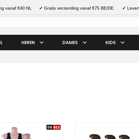
ding vanaf €40 NL
✓
Gratis verzending vanaf €75 BE/DE
✓
Levert
EL
HEREN
DAMES
KIDS