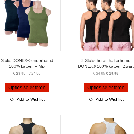
 Stuks DONEX® onderhemd –
3 Stuks heren halterhemd
100% katoen – Mix
DONEX® 100% katoen Zwart
Prijsklasse:
Oorspronkelijke
Huidige
€
23,95
-
€
24,95
€
24,95
€
19,95
€ 23,95
prijs
prijs
Dit
Dit
tot
was:
is:
product
pro
Opties selecteren
Opties selecteren
€ 24,95
€ 24,95.
€ 19,95.
heeft
hee
meerdere
me
Add to Wishlist
Add to Wishlist
variaties.
var
Deze
De
optie
opt
kan
ka
gekozen
ge