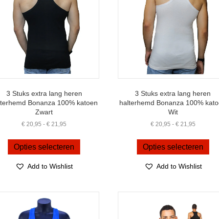
worden
wo
op
op
de
de
productpagina
pro
3 Stuks extra lang heren
3 Stuks extra lang heren
lterhemd Bonanza 100% katoen
halterhemd Bonanza 100% kat
Zwart
Wit
Prijsklasse:
Prijsklas
€
20,95
-
€
21,95
€
20,95
-
€
21,95
€ 20,95
€ 20,95
Dit
Dit
tot
tot
product
pro
Opties selecteren
Opties selecteren
€ 21,95
€ 21,95
heeft
hee
meerdere
me
Add to Wishlist
Add to Wishlist
variaties.
var
Deze
De
optie
opt
kan
ka
gekozen
ge