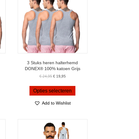
3 Stuks heren halterhemd
DONEX® 100% katoen Grijs
Oorspronkelijke
Huidige
€
24,95
€
19,95
prijs
prijs
Dit
was:
is:
duct
product
Opties selecteren
€ 24,95.
€ 19,95.
ft
heeft
erdere
meerdere
Add to Wishlist
iaties.
variaties.
ze
Deze
ie
optie
n
kan
kozen
gekozen