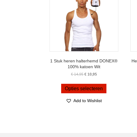
op
de
productpagina
1 Stuk heren halterhemd DONEX®
He
100% katoen Wit
Oorspronkelijke
Huidige
€
14,95
€
10,95
prijs
prijs
Dit
was:
is:
product
Opties selecteren
€ 14,95.
€ 10,95.
heeft
meerdere
Add to Wishlist
variaties.
Deze
optie
kan
gekozen
worden