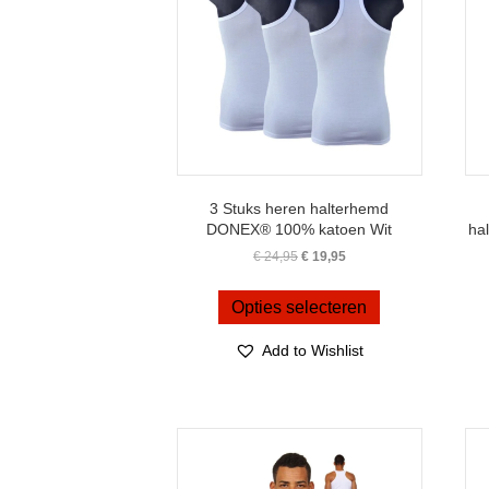
worden
op
de
productpagina
3 Stuks heren halterhemd
DONEX® 100% katoen Wit
ha
Oorspronkelijke
Huidige
€
24,95
€
19,95
prijs
prijs
Dit
was:
is:
product
Opties selecteren
€ 24,95.
€ 19,95.
heeft
meerdere
Add to Wishlist
variaties.
Deze
optie
kan
gekozen
worden