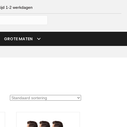
ijd 1-2 werkdagen
mijn account
verlanglijst
winkelmand
GROTE MATEN