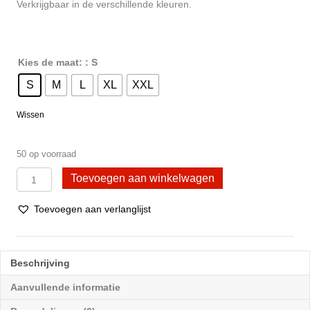
Verkrijgbaar in de verschillende kleuren.
Kies de maat:
: S
S
M
L
XL
XXL
Wissen
50 op voorraad
1
Toevoegen aan winkelwagen
Stuk
heren
Toevoegen aan verlanglijst
halterhemd
DONEX®
100%
katoen
Beschrijving
Zwart
aantal
Aanvullende informatie