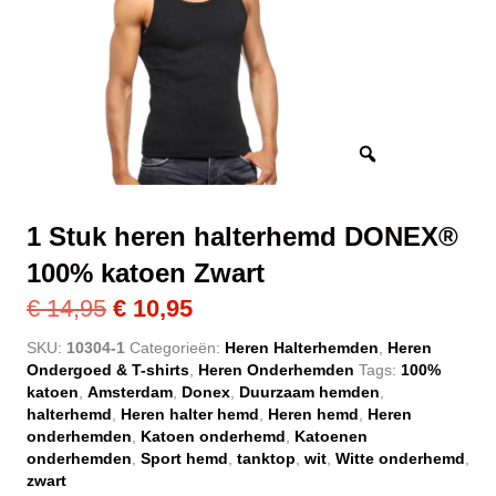
1 Stuk heren halterhemd DONEX®
100% katoen Zwart
Oorspronkelijke
Huidige
€
14,95
€
10,95
prijs
prijs
SKU:
10304-1
Categorieën:
Heren Halterhemden
,
Heren
Ondergoed & T-shirts
,
Heren Onderhemden
Tags:
100%
was:
is:
katoen
,
Amsterdam
,
Donex
,
Duurzaam hemden
,
€ 14,95.
€ 10,95.
halterhemd
,
Heren halter hemd
,
Heren hemd
,
Heren
onderhemden
,
Katoen onderhemd
,
Katoenen
onderhemden
,
Sport hemd
,
tanktop
,
wit
,
Witte onderhemd
,
zwart