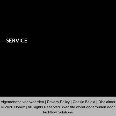
Heren
Dames
Kids
Grote maten
SERVICE
Over ons
Verzenden
Retourneren
Contact
Algemenene voorwaarden
|
Privacy Policy
| Cookie Beleid | Disclaimer
© 2026 Donex | All Rights Reserved. Website wordt onderouden door
Techflow Solutions
.