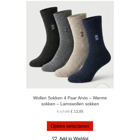
optie
kan
gekozen
worden
op
de
productpagina
Wollen Sokken 4 Paar Arvio – Warme
sokken – Lamswollen sokken
Oorspronkelijke
Huidige
€
17,95
€
13,95
prijs
prijs
Dit
was:
is:
product
Opties selecteren
€ 17,95.
€ 13,95.
heeft
meerdere
Add to Wishlist