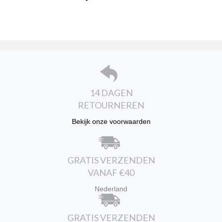
variaties.
Deze
optie
kan
gekozen
worden
op
de
productpagina
14 DAGEN
RETOURNEREN
Bekijk onze voorwaarden
GRATIS VERZENDEN
VANAF €40
Nederland
GRATIS VERZENDEN