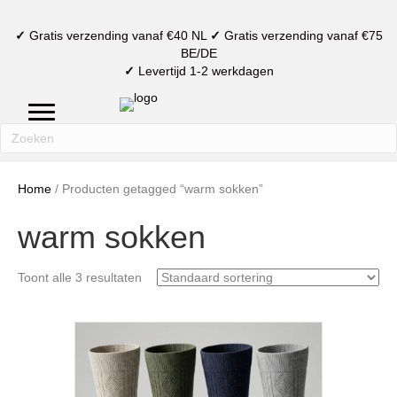
✓
Gratis verzending vanaf €40 NL
✓
Gratis verzending vanaf €75
BE/DE
✓
Levertijd 1-2 werkdagen
mijn account
verlanglijst
winkelmand
Home
/ Producten getagged “warm sokken”
warm sokken
Toont alle 3 resultaten