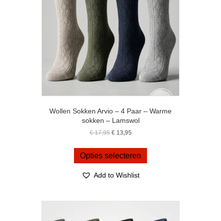
Wollen Sokken Arvio – 4 Paar – Warme
sokken – Lamswol
Oorspronkelijke
Huidige
€
17,95
€
13,95
prijs
prijs
Dit
was:
is:
product
Opties selecteren
€ 17,95.
€ 13,95.
heeft
meerdere
Add to Wishlist
variaties.
Deze
optie
kan