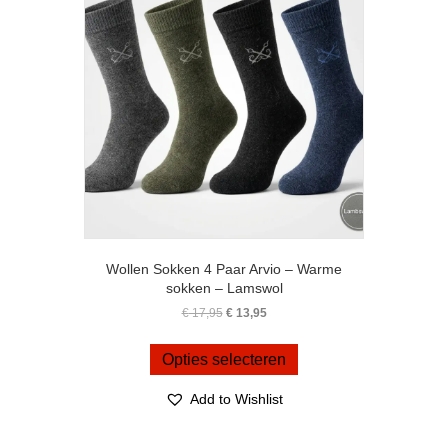
gekozen
worden
op
de
productpagina
Wollen Sokken 4 Paar Arvio – Warme
sokken – Lamswol
Oorspronkelijke
Huidige
€
17,95
€
13,95
prijs
prijs
Dit
was:
is:
product
Opties selecteren
€ 17,95.
€ 13,95.
heeft
meerdere
Add to Wishlist
variaties.
Deze