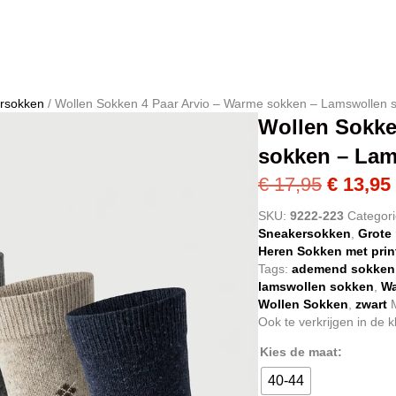
rsokken
/ Wollen Sokken 4 Paar Arvio – Warme sokken – Lamswollen 
Wollen Sokke
sokken – Lam
Oorspro
€
17,95
€
13,95
prijs
SKU:
9222-223
Categor
Sneakersokken
,
Grote
was:
Heren Sokken met prin
€ 17,95.
Tags:
ademend sokken
lamswollen sokken
,
Wa
Wollen Sokken
,
zwart
Ook te verkrijgen in de k
Kies de maat:
40-44