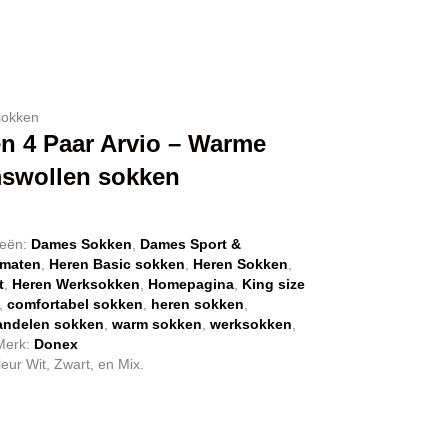
sokken
n 4 Paar Arvio – Warme
swollen sokken
nkelijke
Huidige
prijs
ieën:
Dames Sokken
,
Dames Sport &
 maten
,
Heren Basic sokken
,
Heren Sokken
,
is:
t
,
Heren Werksokken
,
Homepagina
,
King size
€ 13,95.
,
comfortabel sokken
,
heren sokken
,
ndelen sokken
,
warm sokken
,
werksokken
,
Merk:
Donex
leur Wit, Zwart, en Mix.