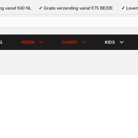
ding vanaf €40 NL
✓
Gratis verzending vanaf €75 BE/DE
✓
Levert
EL
HEREN
DAMES
KIDS