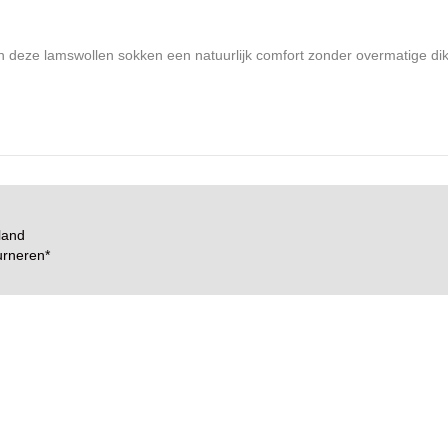
n deze lamswollen sokken een natuurlijk comfort zonder overmatige dikt
land
urneren
*