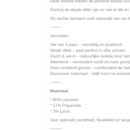
Deze sokken bieden de perfecte balans tu
Dankzij de ideale dikte zijn ze niet te dik e
De zachte lamswol voelt natuurlijk aan op 
⸻
Voordelen
Set van 4 paar – voordelig en praktisch
Ideale dikte – past perfect in elke schoen
Zacht & warm – natuurlijke isolatie door la
Ademend – vermindert vocht en nare geurt
Geen knellend gevoel – comfortabel de hel
Duurzaam materiaal – blijft mooi na meer
⸻
Materiaal
* 80% Lamswol
* 17% Polyamide
* 3% Lycra
Voor optimale zachtheid, flexibiliteit en lan
⸻