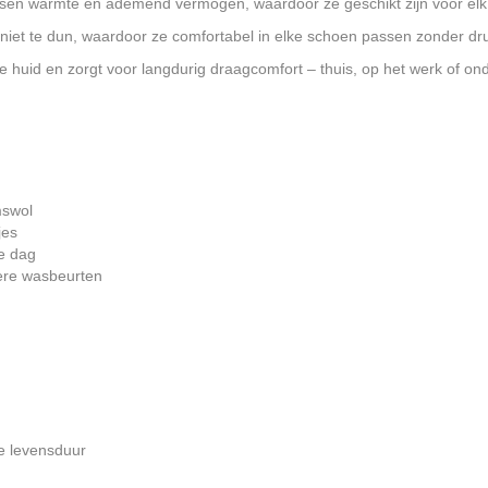
ssen warmte en ademend vermogen, waardoor ze geschikt zijn voor elk
n niet te dun, waardoor ze comfortabel in elke schoen passen zonder druk 
de huid en zorgt voor langdurig draagcomfort – thuis, op het werk of o
mswol
jes
e dag
dere wasbeurten
ge levensduur