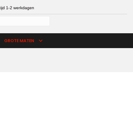
ijd 1-2 werkdagen
mijn account
verlanglijst
winkelmand
GROTE MATEN