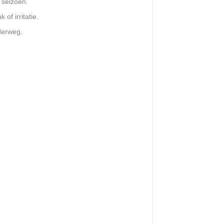
 seizoen.
of irritatie.
nderweg.