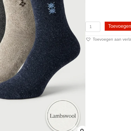
Wollen
Toevoegen
Sokken
4
Toevoegen aan verlan
Paar
Arvio
-
Warme
sokken
-
Lamswollen
sokken
aantal