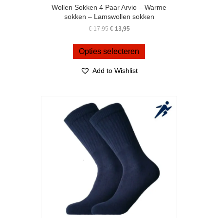
Wollen Sokken 4 Paar Arvio – Warme
sokken – Lamswollen sokken
Oorspronkelijke
Huidige
€
17,95
€
13,95
prijs
prijs
Dit
was:
is:
product
Opties selecteren
€ 17,95.
€ 13,95.
heeft
meerdere
Add to Wishlist
variaties.
Deze
optie
kan
gekozen
worden
op
de
productpagina