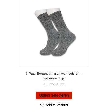
optie
kan
gekozen
worden
op
de
productpagina
6 Paar Bonanza heren werksokken –
katoen – Grijs
Oorspronkelijke
Huidige
€
19,95
€
16,95
prijs
prijs
Dit
was:
is:
product
Opties selecteren
€ 19,95.
€ 16,95.
heeft
meerdere
Add to Wishlist