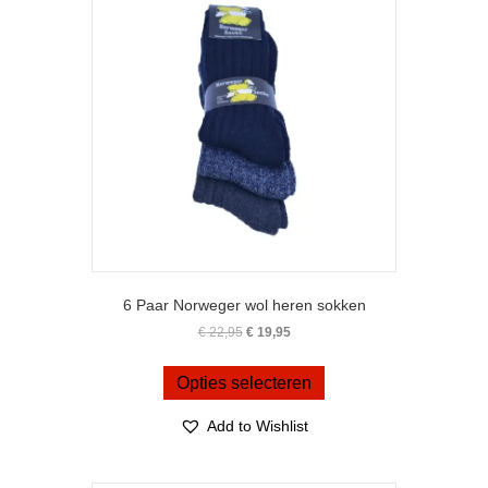
gekozen
worden
op
de
productpagina
6 Paar Norweger wol heren sokken
Oorspronkelijke
Huidige
€
22,95
€
19,95
prijs
prijs
Dit
was:
is:
product
Opties selecteren
€ 22,95.
€ 19,95.
heeft
meerdere
Add to Wishlist
variaties.
Deze