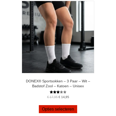
optie
kan
gekozen
worden
op
de
productpagina
DONEX® Sportsokken – 3 Paar – Wit –
Badstof Zool – Katoen – Unisex
Oorspronkelijke
Huidige
Gewaar
€
17,95
€
14,95
deerd
prijs
prijs
Dit
3.00
was:
is:
uit 5
product
Opties selecteren
€ 17,95.
€ 14,95.
heeft