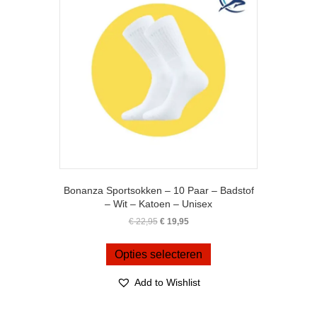
gekozen
worden
op
de
productpagina
Bonanza Sportsokken – 10 Paar – Badstof
– Wit – Katoen – Unisex
Oorspronkelijke
Huidige
€
22,95
€
19,95
prijs
prijs
Dit
was:
is:
product
Opties selecteren
€ 22,95.
€ 19,95.
heeft
meerdere
Add to Wishlist
variaties.
Deze