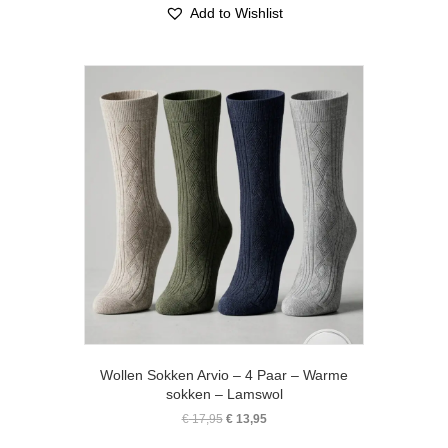
meerdere
Add to Wishlist
variaties.
Deze
optie
kan
gekozen
worden
op
de
productpagina
Wollen Sokken Arvio – 4 Paar – Warme
sokken – Lamswol
Oorspronkelijke
Huidige
€
17,95
€
13,95
prijs
prijs
Dit