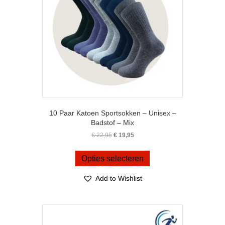
10 Paar Katoen Sportsokken – Unisex –
Badstof – Mix
Oorspronkelijke
Huidige
€
22,95
€
19,95
prijs
prijs
Dit
was:
is:
product
Opties selecteren
€ 22,95.
€ 19,95.
heeft
meerdere
Add to Wishlist
variaties.
Deze
optie
kan