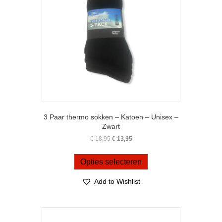
op
de
productpagina
3 Paar thermo sokken – Katoen – Unisex –
Zwart
Oorspronkelijke
Huidige
€
18,95
€
13,95
prijs
prijs
Dit
was:
is:
product
Opties selecteren
€ 18,95.
€ 13,95.
heeft
meerdere
Add to Wishlist
variaties.
Deze
optie
kan