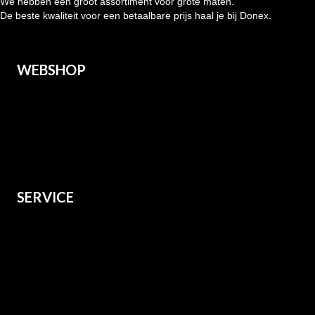
We hebben een groot assortiment voor grote maten.
De beste kwaliteit voor een betaalbare prijs haal je bij Donex.
WEBSHOP
Heren
Dames
Kids
Grote maten
SERVICE
Over ons
Verzenden
Retourneren
Contact