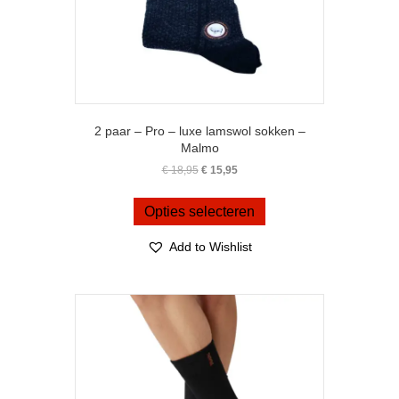
2 paar – Pro – luxe lamswol sokken –
Malmo
Oorspronkelijke
Huidige
€
18,95
€
15,95
prijs
prijs
Dit
was:
is:
product
Opties selecteren
€ 18,95.
€ 15,95.
heeft
meerdere
Add to Wishlist
variaties.
Deze
optie
kan
gekozen
worden
op
de