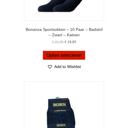
Bonanza Sportsokken – 10 Paar – Badstof
– Zwart – Katoen
Oorspronkelijke
Huidige
€
22,95
€
19,95
prijs
prijs
Dit
was:
is:
product
Opties selecteren
€ 22,95.
€ 19,95.
heeft
meerdere
Add to Wishlist
variaties.
Deze
optie
kan
gekozen
worden
op
de
productpagina