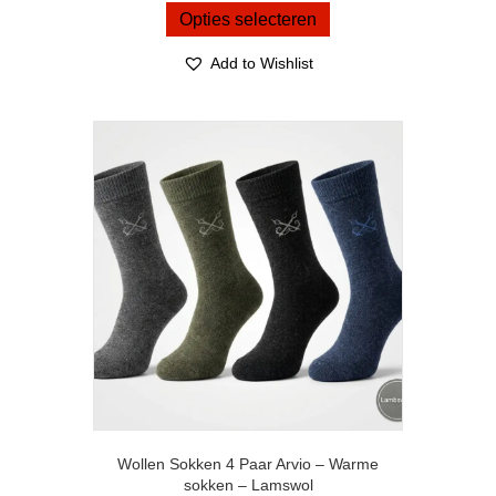
was:
is:
product
Opties selecteren
€ 17,95.
€ 13,95.
heeft
meerdere
Add to Wishlist
variaties.
Deze
optie
kan
gekozen
worden
op
de
productpagina
Wollen Sokken 4 Paar Arvio – Warme
sokken – Lamswol