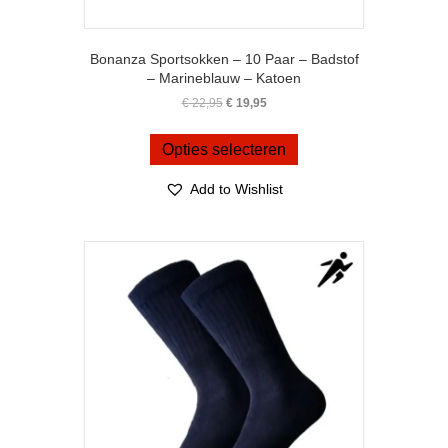
Bonanza Sportsokken – 10 Paar – Badstof
– Marineblauw – Katoen
Oorspronkelijke
Huidige
€
22,95
€
19,95
prijs
prijs
Dit
was:
is:
product
Opties selecteren
€ 22,95.
€ 19,95.
heeft
meerdere
Add to Wishlist
variaties.
Deze
optie
kan
gekozen
worden
op
de
productpagina