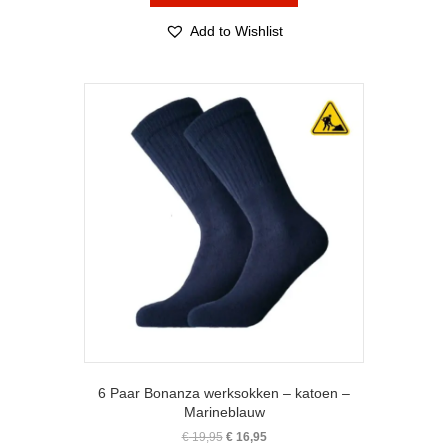
heeft
meerdere
Add to Wishlist
variaties.
Deze
optie
kan
gekozen
worden
op
de
productpagina
6 Paar Bonanza werksokken – katoen –
Marineblauw
Oorspronkelijke
Huidige
€
19,95
€
16,95