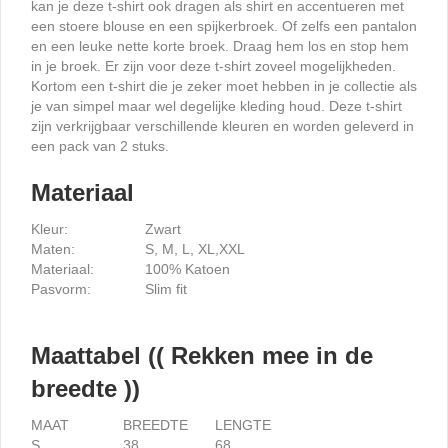
kan je deze t-shirt ook dragen als shirt en accentueren met
een stoere blouse en een spijkerbroek. Of zelfs een pantalon
en een leuke nette korte broek. Draag hem los en stop hem
in je broek. Er zijn voor deze t-shirt zoveel mogelijkheden.
Kortom een t-shirt die je zeker moet hebben in je collectie als
je van simpel maar wel degelijke kleding houd. Deze t-shirt
zijn verkrijgbaar verschillende kleuren en worden geleverd in
een pack van 2 stuks.
Materiaal
Kleur:
Zwart
Maten:
S, M, L, XL,XXL
Materiaal:
100% Katoen
Pasvorm:
Slim fit
Maattabel (( Rekken mee in de
breedte ))
MAAT
BREEDTE
LENGTE
S
38
68