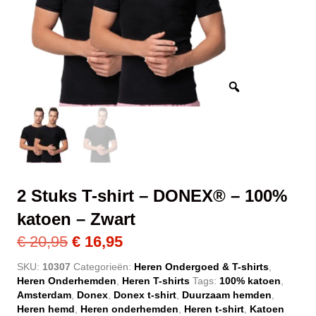
2 Stuks T-shirt – DONEX® – 100%
katoen – Zwart
Oorspronkelijke
Huidige
€
20,95
€
16,95
prijs
prijs
SKU:
10307
Categorieën:
Heren Ondergoed & T-shirts
,
Heren Onderhemden
,
Heren T-shirts
Tags:
100% katoen
,
was:
is:
Amsterdam
,
Donex
,
Donex t-shirt
,
Duurzaam hemden
,
€ 20,95.
€ 16,95.
Heren hemd
,
Heren onderhemden
,
Heren t-shirt
,
Katoen