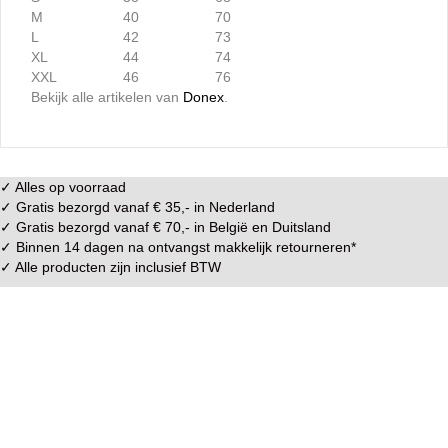
M
40
70
L
42
73
XL
44
74
XXL
46
76
Bekijk alle artikelen van
Donex
.
✓ Alles op voorraad
✓ Gratis bezorgd vanaf € 35,- in
Nederland
✓ Gratis bezorgd vanaf € 70,- in
België
en
Duitsland
✓ Binnen 14 dagen na ontvangst makkelijk
retourneren
*
✓ Alle producten zijn inclusief BTW