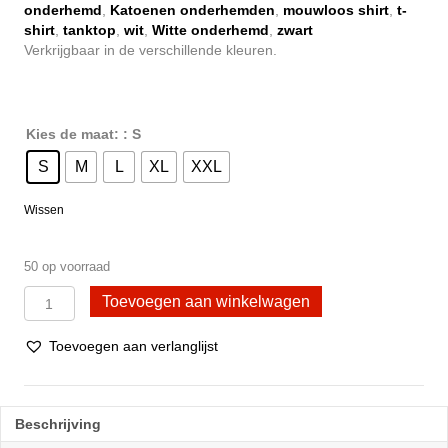
onderhemd
,
Katoenen onderhemden
,
mouwloos shirt
,
t-
shirt
,
tanktop
,
wit
,
Witte onderhemd
,
zwart
Verkrijgbaar in de verschillende kleuren.
Kies de maat:
: S
S
M
L
XL
XXL
Wissen
50 op voorraad
2
Toevoegen aan winkelwagen
Stuks
T-
Toevoegen aan verlanglijst
shirt
-
DONEX®
-
Beschrijving
100%