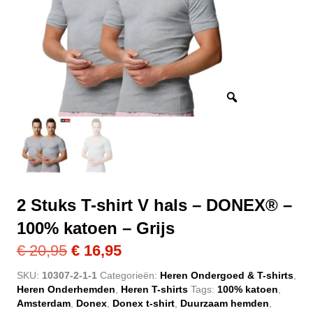
2 Stuks T-shirt V hals – DONEX® –
100% katoen – Grijs
Oorspronkelijke
Huidige
€
20,95
€
16,95
prijs
prijs
SKU:
10307-2-1-1
Categorieën:
Heren Ondergoed & T-shirts
,
Heren Onderhemden
,
Heren T-shirts
Tags:
100% katoen
,
was:
is:
Amsterdam
,
Donex
,
Donex t-shirt
,
Duurzaam hemden
,