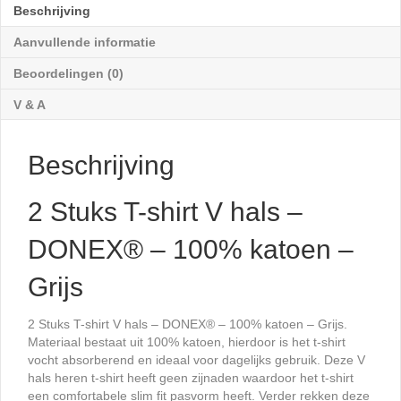
-
Beschrijving
DONEX®
-
Aanvullende informatie
100%
Beoordelingen (0)
katoen
-
V & A
Grijs
aantal
Beschrijving
2 Stuks T-shirt V hals –
DONEX® – 100% katoen –
Grijs
2 Stuks T-shirt V hals – DONEX® – 100% katoen – Grijs.
Materiaal bestaat uit 100% katoen, hierdoor is het t-shirt
vocht absorberend en ideaal voor dagelijks gebruik. Deze V
hals heren t-shirt heeft geen zijnaden waardoor het t-shirt
een comfortabele slim fit pasvorm heeft. Verder rekken deze