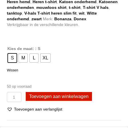
€ 20,95.
€ 16,95.
Heren hemd
,
Heren t-shirt
,
Katoen onderhemd
,
Katoenen
onderhemden
,
mouwloos shirt
,
t-shirt
,
T-shirt V hals
,
tanktop
,
V-hals T-shirt heren slim fit
,
wit
,
Witte
onderhemd
,
zwart
Merk:
Bonanza
,
Donex
Verkrijgbaar in de verschillende kleuren.
Kies de maat:
: S
S
M
L
XL
Wissen
50 op voorraad
2
Toevoegen aan winkelwagen
Stuks
T-
Toevoegen aan verlanglijst
shirt
V
hals