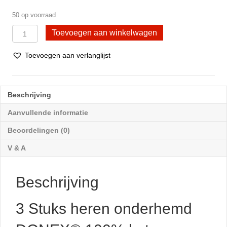
50 op voorraad
3
Toevoegen aan winkelwagen
Stuks
heren
Toevoegen aan verlanglijst
onderhemd
DONEX®
100%
katoen
Beschrijving
Regular
Zwart
Aanvullende informatie
aantal
Beoordelingen (0)
V & A
Beschrijving
3 Stuks heren onderhemd