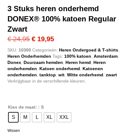
3 Stuks heren onderhemd
DONEX® 100% katoen Regular
Zwart
Oorspronkelijke
Huidige
€
24,95
€
19,95
prijs
prijs
SKU:
10300
Categorieën:
Heren Ondergoed & T-shirts
,
Heren Onderhemden
Tags:
100% katoen
,
Amsterdam
,
was:
is:
Donex
,
Duurzaam hemden
,
Heren hemd
,
Heren
€ 24,95.
€ 19,95.
onderhemden
,
Katoen onderhemd
,
Katoenen
onderhemden
,
tanktop
,
wit
,
Witte onderhemd
,
zwart
Verkrijgbaar in de verschillende kleuren.
Kies de maat:
: S
S
M
L
XL
XXL
Wissen