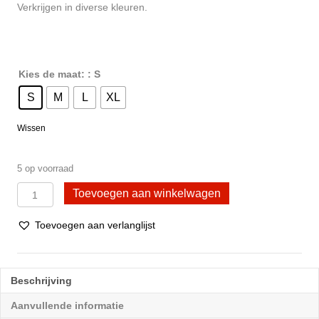
Verkrijgen in diverse kleuren.
Kies de maat:
: S
S
M
L
XL
Wissen
5 op voorraad
DONEX®
Toevoegen aan winkelwagen
Dames
sportset
Toevoegen aan verlanglijst
-
Sportbeha
+
sportslip
Beschrijving
Katoen
Grijs
Aanvullende informatie
aantal