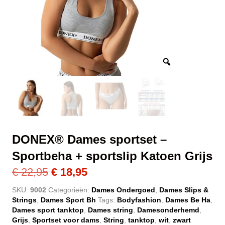
DONEX® Dames sportset –
Sportbeha + sportslip Katoen Grijs
Oorspronkelijke
Huidige
€
22,95
€
18,95
prijs
prijs
SKU:
9002
Categorieën:
Dames Ondergoed
,
Dames Slips &
Strings
,
Dames Sport Bh
Tags:
Bodyfashion
,
Dames Be Ha
,
was:
is:
Dames sport tanktop
,
Dames string
,
Damesonderhemd
,
€ 22,95.
€ 18,95.
Grijs
,
Sportset voor dams
,
String
,
tanktop
,
wit
,
zwart