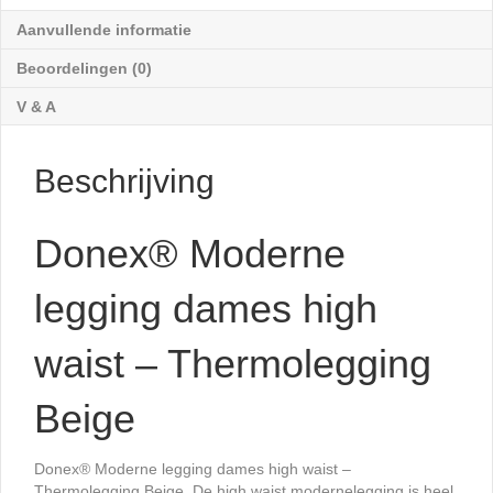
Thermolegging
Beige
Aanvullende informatie
aantal
Beoordelingen (0)
V & A
Beschrijving
Donex® Moderne
legging dames high
waist – Thermolegging
Beige
Donex® Moderne legging dames high waist –
Thermolegging Beige. De high waist modernelegging is heel