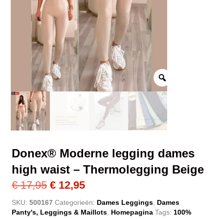
Donex® Moderne legging dames
high waist – Thermolegging Beige
Oorspronkelijke
Huidige
€
17,95
€
12,95
prijs
prijs
SKU:
500167
Categorieën:
Dames Leggings
,
Dames
Panty's, Leggings & Maillots
,
Homepagina
Tags:
100%
was:
is: