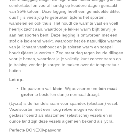
comfortabel en vooral handig op koudere dagen gemaakt
van 95% katoen. Deze legging heeft een gemiddelde dikte,
dus hij is veelzijdig te gebruiken tijdens het sporten,
wandelen en ook thuis. Het houdt de warmte vast en voelt
heerlijk zacht aan, waardoor je lekker warm blijft terwijl je
aan het sporten bent. Deze legging is ontworpen met een
stof die isolerend werkt, waardoor het de natuurlijke warmte
van je lichaam vasthoudt en je spieren warm en soepel
houdt tijdens je workout. Zeg maar dag tegen koude rillingen
voor je benen, waardoor je je volledig kunt concentreren op
je training zonder je zorgen te maken over de temperatuur
buiten.
Let op:
De pasvorm valt
klein
. Wij adviseren om
één maat
groter
te bestellen dan je normaal draagt.
(Lycra) is de handelsnaam voor spandex (elastaan) vezel.
Vezelsoorten met een hoog rekvermogen worden
geclassificeerd als elastomeer (elastische) vezels en in
ounce land zijn deze vezels algemeen bekend als lycra.
Perfecte DONEX®-pasvorm.