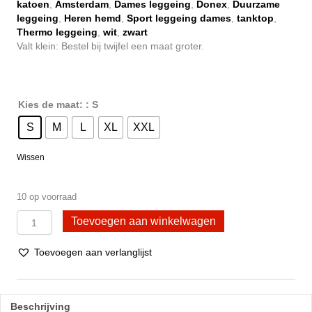
katoen
,
Amsterdam
,
Dames leggeing
,
Donex
,
Duurzame
€ 17,95.
€ 12,95.
leggeing
,
Heren hemd
,
Sport leggeing dames
,
tanktop
,
Thermo leggeing
,
wit
,
zwart
Valt klein: Bestel bij twijfel een maat groter.
Kies de maat:
: S
S
M
L
XL
XXL
Wissen
10 op voorraad
Donex®
Toevoegen aan winkelwagen
Moderne
legging
Toevoegen aan verlanglijst
dames
high
waist
-
Beschrijving