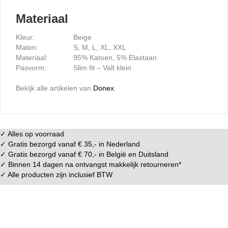
Materiaal
Kleur:
Beige
Maten:
S, M, L, XL, XXL
Materiaal:
95% Katoen, 5% Elastaan
Pasvorm:
Slim fit – Valt klein
Bekijk alle artikelen van
Donex
.
✓ Alles op voorraad
✓ Gratis bezorgd vanaf € 35,- in
Nederland
✓ Gratis bezorgd vanaf € 70,- in
België
en
Duitsland
✓ Binnen 14 dagen na ontvangst makkelijk
retourneren
*
✓ Alle producten zijn inclusief BTW