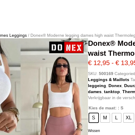
mes Leggings
/ Donex® Moderne legging dames high waist Thermole
Donex® Mode
waist Thermo
€
12,95
-
€
13,9
SKU:
500169
Categorie
Leggings & Maillots
T
leggeing
,
Donex
,
Duur
dames
,
tanktop
,
Therm
Verkrijgbaar in de versch
Kies de maat:
: S
S
M
L
XL
Wissen