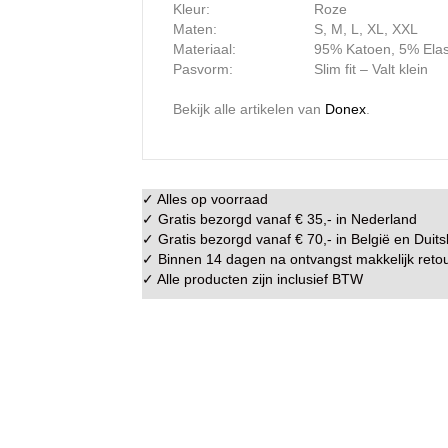
Kleur:
Roze
Maten:
S, M, L, XL, XXL
Materiaal:
95% Katoen, 5% Ela
Pasvorm:
Slim fit – Valt klein
Bekijk alle artikelen van
Donex
.
✓ Alles op voorraad
✓ Gratis bezorgd vanaf € 35,- in
Nederland
✓ Gratis bezorgd vanaf € 70,- in
België
en
Duits
✓ Binnen 14 dagen na ontvangst makkelijk
reto
✓ Alle producten zijn inclusief BTW