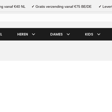
ding vanaf €40 NL
✓
Gratis verzending vanaf €75 BE/DE
✓
Levert
EL
HEREN
DAMES
KIDS