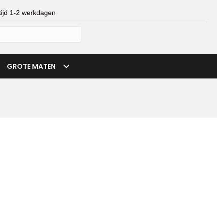
ijd 1-2 werkdagen
mijn account
verlanglijst
winkelmand
GROTE MATEN