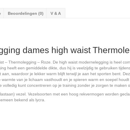
e
Beoordelingen (0)
V & A
ging dames high waist Thermol
t – Thermolegging – Roze. De high waist modernelegging is heel comf
 heeft een gemiddelde dikte, dus hij is veelzijdig te gebruiken tijden
 aan, waardoor je lekker warm blijft terwijl je aan het sporten bent. De
ke warmte van je lichaam vasthoudt en je spieren warm en soepel houdt
je volledig kunt concentreren op je training zonder je zorgen te maken 
lastaan) vezel. Vezelsoorten met een hoog rekvermogen worden geclass
lgemeen bekend als lycra.