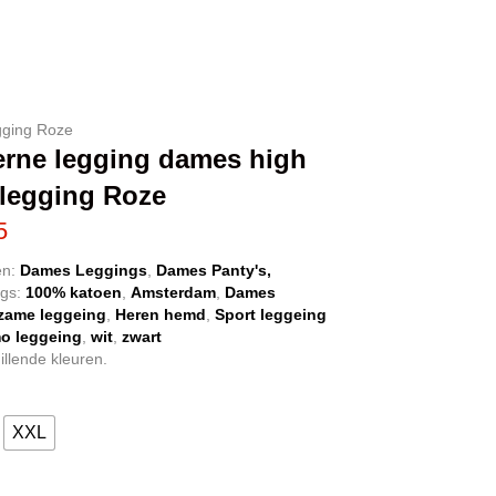
gging Roze
rne legging dames high
legging Roze
Prijsklasse:
5
€ 12,95
ën:
Dames Leggings
,
Dames Panty's,
ags:
100% katoen
,
Amsterdam
,
Dames
tot
zame leggeing
,
Heren hemd
,
Sport leggeing
€ 13,95
o leggeing
,
wit
,
zwart
illende kleuren.
XXL