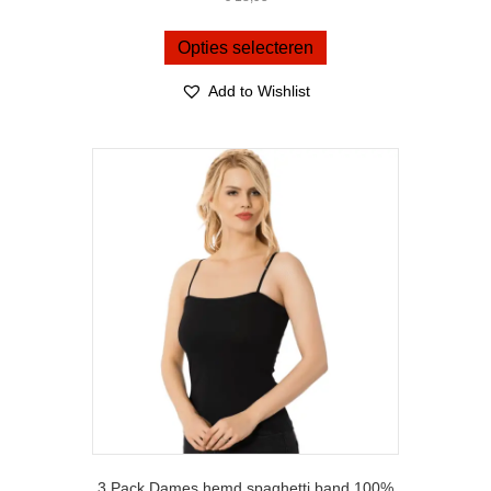
Dit
product
Opties selecteren
heeft
meerdere
Add to Wishlist
variaties.
Deze
optie
kan
gekozen
worden
op
de
productpagina
3 Pack Dames hemd spaghetti band 100%