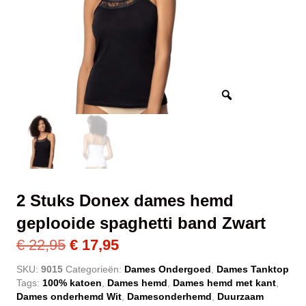
2 Stuks Donex dames hemd
geplooide spaghetti band Zwart
Oorspronkelijke
Huidige
€
22,95
€
17,95
prijs
prijs
SKU:
9015
Categorieën:
Dames Ondergoed
,
Dames Tanktop
Tags:
100% katoen
,
Dames hemd
,
Dames hemd met kant
,
was:
is:
Dames onderhemd Wit
,
Damesonderhemd
,
Duurzaam