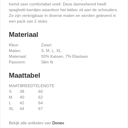
hemd zeer comfortabel voelt. Deze dameshemd heeft
spaghetti bandjes waardoor het lekker zit aan de schouders.
Ze zijn verkrijgbaar in diverse maten en worden geleverd in
een pack van 2 stuks.
Materiaal
Kleur:
Zwart
Maten:
S, M, L, XL
Materiaal:
93% Katoen, 7% Elastaan
Pasvorm:
Slim fit
Maattabel
MAAT
BREEDTE
LENGTE
S
38
60
M
40
62
L
42
64
XL
44
67
Bekijk alle artikelen van
Donex
.