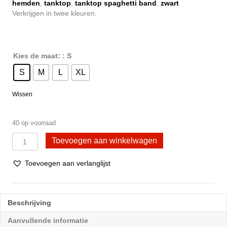
€ 22,95.
€ 17,95.
hemden
,
tanktop
,
tanktop spaghetti band
,
zwart
Verkrijgen in twee kleuren.
Kies de maat:
: S
S
M
L
XL
Wissen
40 op voorraad
2
Toevoegen aan winkelwagen
Stuks
Donex
Toevoegen aan verlanglijst
dames
hemd
geplooide
spaghetti
Beschrijving
band
Zwart
Aanvullende informatie