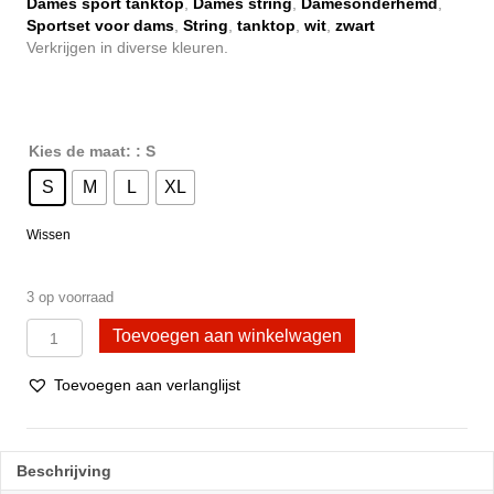
Dames sport tanktop
,
Dames string
,
Damesonderhemd
,
€ 22,95.
€ 18,95.
Sportset voor dams
,
String
,
tanktop
,
wit
,
zwart
Verkrijgen in diverse kleuren.
Kies de maat:
: S
S
M
L
XL
Wissen
3 op voorraad
DONEX®
Toevoegen aan winkelwagen
Dames
sportset
Toevoegen aan verlanglijst
-
Sportbeha
+
sportslip
Beschrijving
Katoen