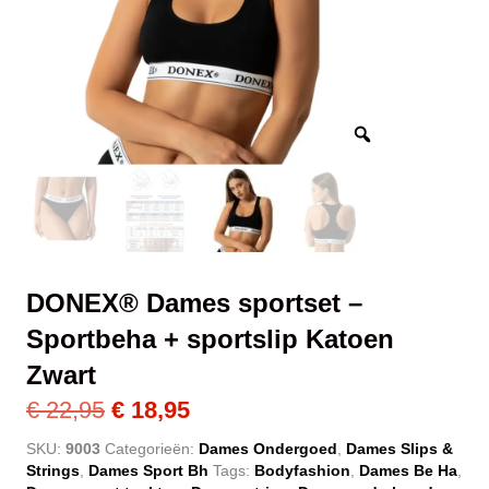
DONEX® Dames sportset –
Sportbeha + sportslip Katoen
Zwart
Oorspronkelijke
Huidige
€
22,95
€
18,95
prijs
prijs
SKU:
9003
Categorieën:
Dames Ondergoed
,
Dames Slips &
Strings
,
Dames Sport Bh
Tags:
Bodyfashion
,
Dames Be Ha
,
was:
is: