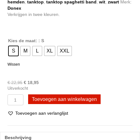
hemden
,
tanktop
,
tanktop spaghetti band
,
wit
,
zwart
Merk:
Donex
Verkrijgen in twee kleuren.
Kies de maat:
: S
S
M
L
XL
XXL
Wissen
Oorspronkelijke
Huidige
€
22,95
€
18,95
Uitverkocht
prijs
prijs
was:
is:
3
Toevoegen aan winkelwagen
€ 22,95.
€ 18,95.
Pack
Dames
Toevoegen aan verlanglijst
hemd
spaghetti
band
100%
Beschrijving