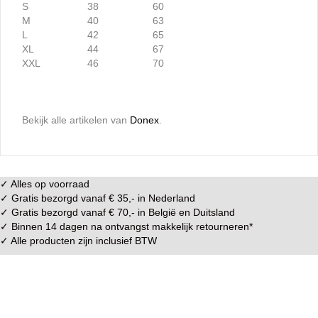
S
38
60
M
40
63
L
42
65
XL
44
67
XXL
46
70
Bekijk alle artikelen van
Donex
.
✓ Alles op voorraad
✓ Gratis bezorgd vanaf € 35,- in
Nederland
✓ Gratis bezorgd vanaf € 70,- in
België
en
Duitsland
✓ Binnen 14 dagen na ontvangst makkelijk
retourneren
*
✓ Alle producten zijn inclusief BTW