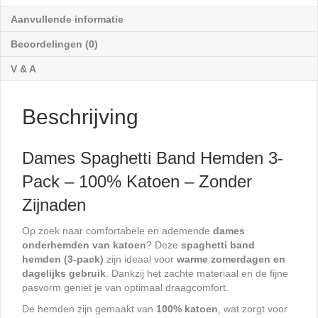
Katoen
Wit
Aanvullende informatie
aantal
Beoordelingen (0)
V & A
Beschrijving
Dames Spaghetti Band Hemden 3-
Pack – 100% Katoen – Zonder
Zijnaden
Op zoek naar comfortabele en ademende
dames
onderhemden van katoen
? Deze
spaghetti band
hemden (3-pack)
zijn ideaal voor
warme zomerdagen en
dagelijks gebruik
. Dankzij het zachte materiaal en de fijne
pasvorm geniet je van optimaal draagcomfort.
De hemden zijn gemaakt van
100% katoen
, wat zorgt voor