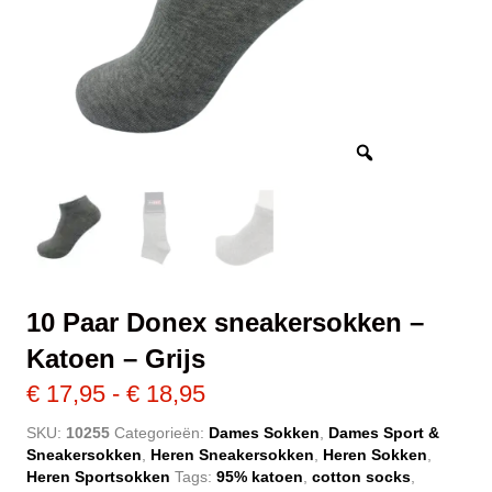
10 Paar Donex sneakersokken –
Katoen – Grijs
Prijsklasse:
€
17,95
-
€
18,95
€ 17,95
SKU:
10255
Categorieën:
Dames Sokken
,
Dames Sport &
Sneakersokken
,
Heren Sneakersokken
,
Heren Sokken
,
tot
Heren Sportsokken
Tags:
95% katoen
,
cotton socks
,