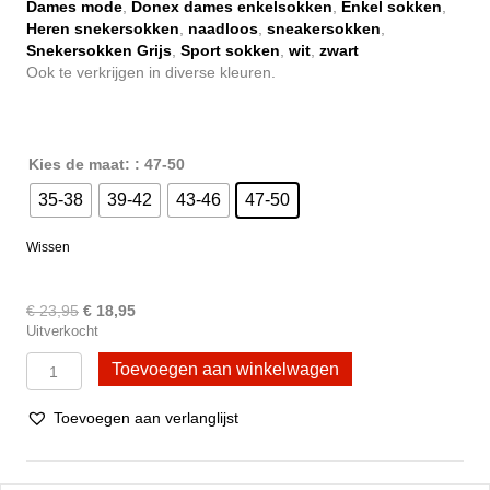
€ 18,95
Dames mode
,
Donex dames enkelsokken
,
Enkel sokken
,
Heren snekersokken
,
naadloos
,
sneakersokken
,
Snekersokken Grijs
,
Sport sokken
,
wit
,
zwart
Ook te verkrijgen in diverse kleuren.
Kies de maat:
: 47-50
35-38
39-42
43-46
47-50
Wissen
Oorspronkelijke
Huidige
€
23,95
€
18,95
Uitverkocht
prijs
prijs
was:
is:
10
Toevoegen aan winkelwagen
€ 23,95.
€ 18,95.
Paar
Donex
Toevoegen aan verlanglijst
sneakersokken
-
Katoen