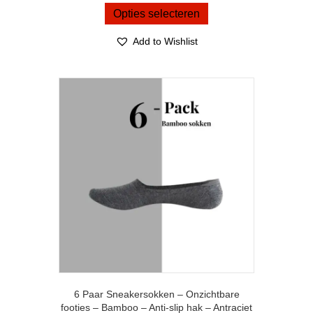
was:
is:
product
Opties selecteren
€ 17,95.
€ 13,95.
heeft
meerdere
Add to Wishlist
variaties.
Deze
optie
kan
gekozen
worden
op
de
productpagina
6 Paar Sneakersokken – Onzichtbare
footies – Bamboo – Anti-slip hak – Antraciet