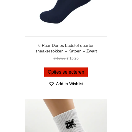
6 Paar Donex badstof quarter
sneakersokken – Katoen – Zwart
Oorspronkelijke
Huidige
€
19,95
€
16,95
prijs
prijs
Dit
was:
is:
product
Opties selecteren
€ 19,95.
€ 16,95.
heeft
meerdere
Add to Wishlist
variaties.
Deze
optie
kan
gekozen
worden
op
de