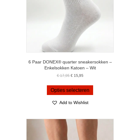
productpagina
6 Paar DONEX® quarter sneakersokken –
Enkelsokken Katoen – Wit
Oorspronkelijke
Huidige
€
17,95
€
15,95
prijs
prijs
Dit
was:
is:
product
Opties selecteren
€ 17,95.
€ 15,95.
heeft
meerdere
Add to Wishlist
variaties.
Deze
optie
kan
gekozen
worden