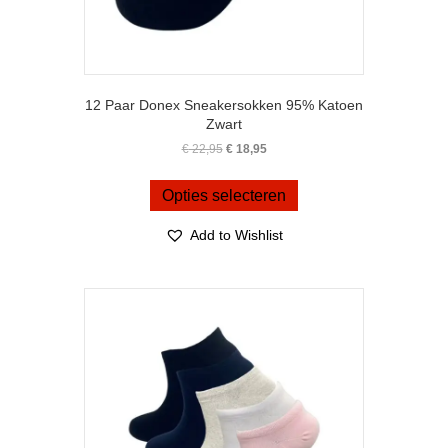
12 Paar Donex Sneakersokken 95% Katoen
Zwart
Oorspronkelijke
Huidige
€
22,95
€
18,95
prijs
prijs
Dit
was:
is:
product
Opties selecteren
€ 22,95.
€ 18,95.
heeft
meerdere
Add to Wishlist
variaties.
Deze
optie
kan
gekozen
worden
op
de
productpagina