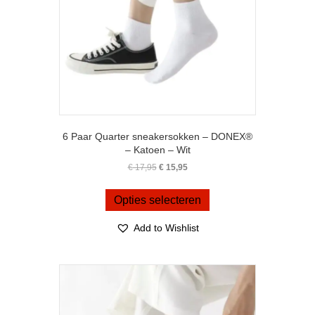
productpagina
6 Paar Quarter sneakersokken – DONEX®
– Katoen – Wit
Oorspronkelijke
Huidige
€
17,95
€
15,95
prijs
prijs
Dit
was:
is:
product
Opties selecteren
€ 17,95.
€ 15,95.
heeft
meerdere
Add to Wishlist
variaties.
Deze
optie
kan
gekozen
worden