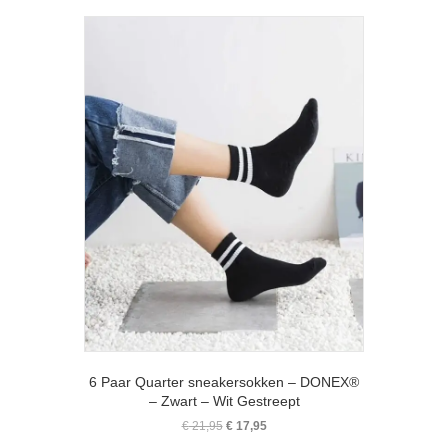
Deze
optie
kan
gekozen
worden
op
de
productpagina
6 Paar Quarter sneakersokken – DONEX®
– Zwart – Wit Gestreept
Oorspronkelijke
Huidige
€
21,95
€
17,95
prijs
prijs