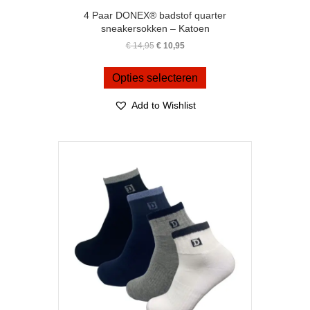
4 Paar DONEX® badstof quarter
sneakersokken – Katoen
Oorspronkelijke
Huidige
€
14,95
€
10,95
prijs
prijs
Dit
was:
is:
product
Opties selecteren
€ 14,95.
€ 10,95.
heeft
meerdere
Add to Wishlist
variaties.
Deze
optie
kan
gekozen
worden
op
de
productpagina