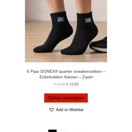
op
de
productpagina
6 Paar DONEX® quarter sneakersokken –
Enkelsokken Katoen – Zwart
Oorspronkelijke
Huidige
€
17,95
€
15,95
prijs
prijs
Dit
was:
is:
product
Opties selecteren
€ 17,95.
€ 15,95.
heeft
meerdere
Add to Wishlist
variaties.
Deze
optie