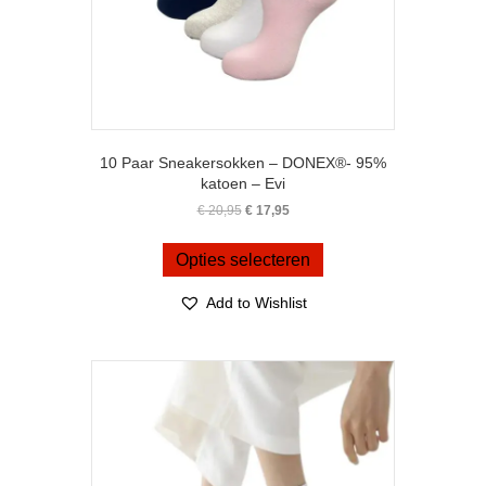
10 Paar Sneakersokken – DONEX®- 95%
katoen – Evi
Oorspronkelijke
Huidige
€
20,95
€
17,95
prijs
prijs
Dit
was:
is:
product
Opties selecteren
€ 20,95.
€ 17,95.
heeft
meerdere
Add to Wishlist
variaties.
Deze
optie
kan
gekozen
worden
op
de