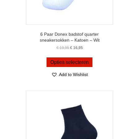
6 Paar Donex badstof quarter
sneakersokken – Katoen – Wit
Oorspronkelijke
Huidige
€
19,95
€
16,95
prijs
prijs
Dit
was:
is:
product
Opties selecteren
€ 19,95.
€ 16,95.
heeft
meerdere
Add to Wishlist
variaties.
Deze
optie
kan
gekozen
worden
op
de
productpagina