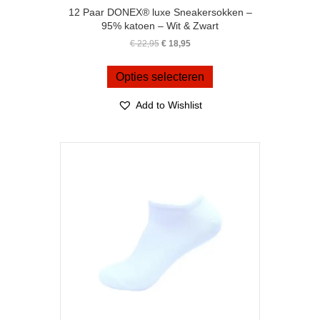
12 Paar DONEX® luxe Sneakersokken –
95% katoen – Wit & Zwart
Oorspronkelijke
Huidige
€
22,95
€
18,95
prijs
prijs
Dit
was:
is:
product
Opties selecteren
€ 22,95.
€ 18,95.
heeft
meerdere
Add to Wishlist
variaties.
Deze
optie
kan
gekozen
worden
op
de
productpagina