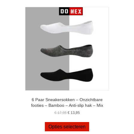
Deze
optie
kan
gekozen
worden
op
de
productpagina
6 Paar Sneakersokken – Onzichtbare
footies – Bamboo – Anti-slip hak – Mix
Oorspronkelijke
Huidige
€
17,95
€
13,95
prijs
prijs
Dit
was:
is:
product
Opties selecteren
€ 17,95.
€ 13,95.
heeft