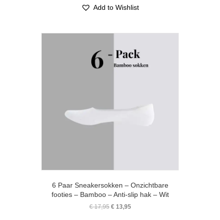
meerdere
Add to Wishlist
variaties.
Deze
optie
kan
gekozen
worden
op
de
productpagina
6 Paar Sneakersokken – Onzichtbare
footies – Bamboo – Anti-slip hak – Wit
Oorspronkelijke
Huidige
€
17,95
€
13,95
prijs
prijs
Dit