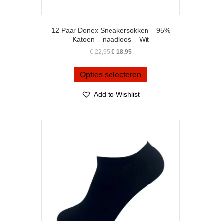
12 Paar Donex Sneakersokken – 95%
Katoen – naadloos – Wit
Oorspronkelijke
Huidige
€
22,95
€
18,95
prijs
prijs
Dit
was:
is:
product
Opties selecteren
€ 22,95.
€ 18,95.
heeft
meerdere
Add to Wishlist
variaties.
Deze
optie
kan
gekozen
worden
op
de
productpagina