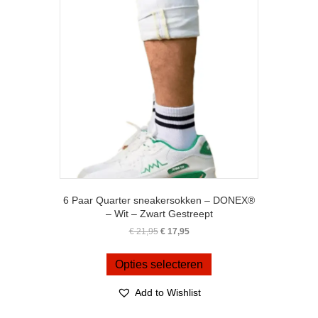
gekozen
worden
op
de
productpagina
6 Paar Quarter sneakersokken – DONEX®
– Wit – Zwart Gestreept
Oorspronkelijke
Huidige
€
21,95
€
17,95
prijs
prijs
Dit
was:
is:
product
Opties selecteren
€ 21,95.
€ 17,95.
heeft
meerdere
Add to Wishlist
variaties.