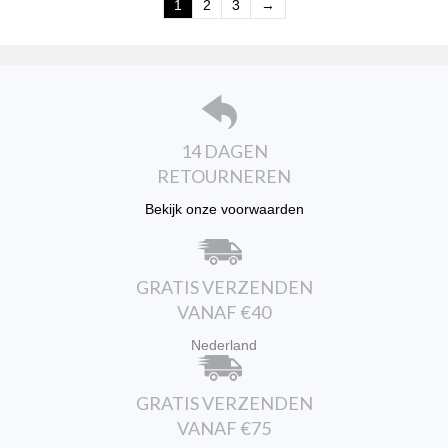
kan
1
2
3
→
gekozen
worden
op
de
productpagina
14 DAGEN
RETOURNEREN
Bekijk onze voorwaarden
GRATIS VERZENDEN
VANAF €40
Nederland
GRATIS VERZENDEN
VANAF €75