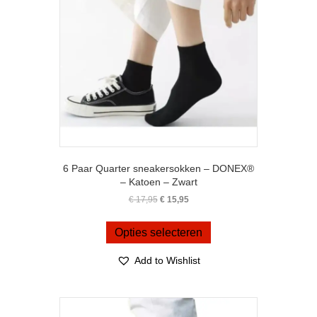
op
de
productpagina
6 Paar Quarter sneakersokken – DONEX®
– Katoen – Zwart
Oorspronkelijke
Huidige
€
17,95
€
15,95
prijs
prijs
Dit
was:
is:
product
Opties selecteren
€ 17,95.
€ 15,95.
heeft
meerdere
Add to Wishlist
variaties.
Deze
optie
kan