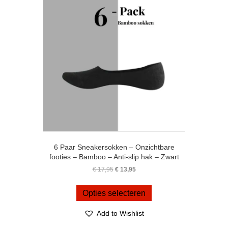
kan
gekozen
worden
op
de
productpagina
6 Paar Sneakersokken – Onzichtbare
footies – Bamboo – Anti-slip hak – Zwart
Oorspronkelijke
Huidige
€
17,95
€
13,95
prijs
prijs
Dit
was:
is:
product
Opties selecteren
€ 17,95.
€ 13,95.
heeft
meerdere
Add to Wishlist
variaties.