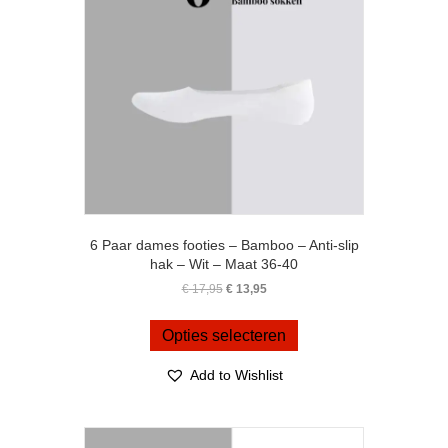
6 Paar dames footies – Bamboo – Anti-slip
hak – Wit – Maat 36-40
Oorspronkelijke
Huidige
€
17,95
€
13,95
prijs
prijs
Dit
was:
is:
product
Opties selecteren
€ 17,95.
€ 13,95.
heeft
meerdere
Add to Wishlist
variaties.
Deze
optie