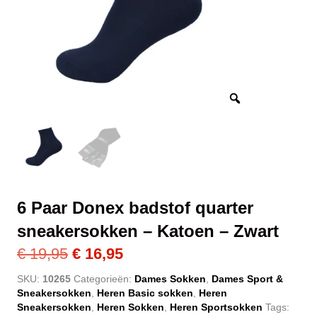
6 Paar Donex badstof quarter
sneakersokken – Katoen – Zwart
Oorspronkelijke
Huidige
€
19,95
€
16,95
prijs
prijs
SKU:
10265
Categorieën:
Dames Sokken
,
Dames Sport &
Sneakersokken
,
Heren Basic sokken
,
Heren
was:
is:
Sneakersokken
,
Heren Sokken
,
Heren Sportsokken
Tags: