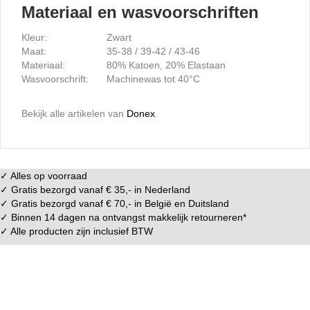
Materiaal en wasvoorschriften
Kleur:
Zwart
Maat:
35-38 / 39-42 / 43-46
Materiaal:
80% Katoen, 20% Elastaan
Wasvoorschrift:
Machinewas tot 40°C
Bekijk alle artikelen van
Donex
.
✓ Alles op voorraad
✓ Gratis bezorgd vanaf € 35,- in
Nederland
✓ Gratis bezorgd vanaf € 70,- in
België
en
Duitsland
✓ Binnen 14 dagen na ontvangst makkelijk
retourneren
*
✓ Alle producten zijn inclusief BTW