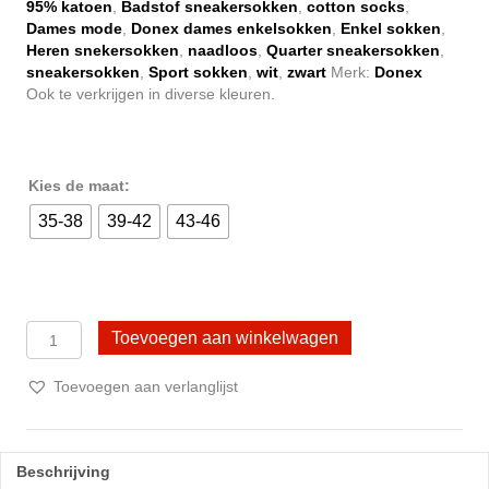
€ 19,95.
€ 16,95.
95% katoen
,
Badstof sneakersokken
,
cotton socks
,
Dames mode
,
Donex dames enkelsokken
,
Enkel sokken
,
Heren snekersokken
,
naadloos
,
Quarter sneakersokken
,
sneakersokken
,
Sport sokken
,
wit
,
zwart
Merk:
Donex
Ook te verkrijgen in diverse kleuren.
Kies de maat:
35-38
39-42
43-46
6
Toevoegen aan winkelwagen
Paar
Donex
Toevoegen aan verlanglijst
badstof
quarter
sneakersokken
-
Beschrijving
Katoen