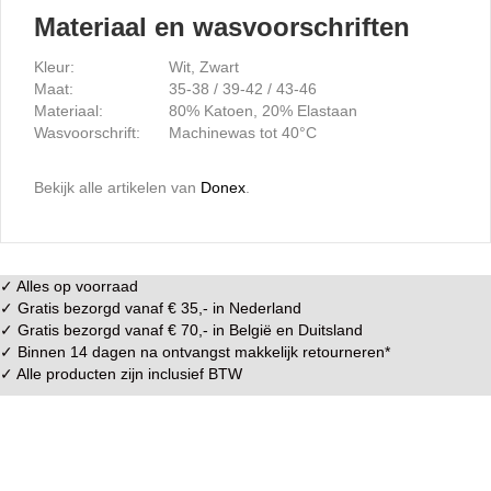
Materiaal en wasvoorschriften
Kleur:
Wit, Zwart
Maat:
35-38 / 39-42 / 43-46
Materiaal:
80% Katoen, 20% Elastaan
Wasvoorschrift:
Machinewas tot 40°C
Bekijk alle artikelen van
Donex
.
✓ Alles op voorraad
✓ Gratis bezorgd vanaf € 35,- in
Nederland
✓ Gratis bezorgd vanaf € 70,- in
België
en
Duitsland
✓ Binnen 14 dagen na ontvangst makkelijk
retourneren
*
✓ Alle producten zijn inclusief BTW