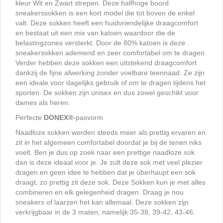
kleur Wit en Zwart strepen. Deze halfhoge boord
sneakerssokken is een kort model die tot boven de enkel
valt. Deze sokken heeft een huidvriendelijke draagcomfort
en bestaat uit een mix van katoen waardoor die de
belastingzones versterkt. Door de 80% katoen is deze
sneakersokken ademend en zeer comfortabel om te dragen.
Verder hebben deze sokken een uitstekend draagcomfort
dankzij de fijne afwerking zonder voelbare teennaad. Ze zijn
een ideale voor dagelijks gebruik of om te dragen tijdens het
sporten. De sokken zijn unisex en dus zowel geschikt voor
dames als heren.
Perfecte
DONEX
®
-pasvorm.
Naadloze sokken worden steeds meer als prettig ervaren en
zit in het algemeen comfortabel doordat je bij de tenen niks
voelt. Ben je dus op zoek naar een prettige naadloze sok
dan is deze ideaal voor je. Je zult deze sok met veel plezier
dragen en geen idee te hebben dat je überhaupt een sok
draagt, zo prettig zit deze sok. Deze Sokken kun je met alles
combineren en elk gelegenheid dragen. Draag je nou
sneakers of laarzen het kan allemaal. Deze sokken zijn
verkrijgbaar in de 3 maten, namelijk 35-38, 39-42, 43-46.