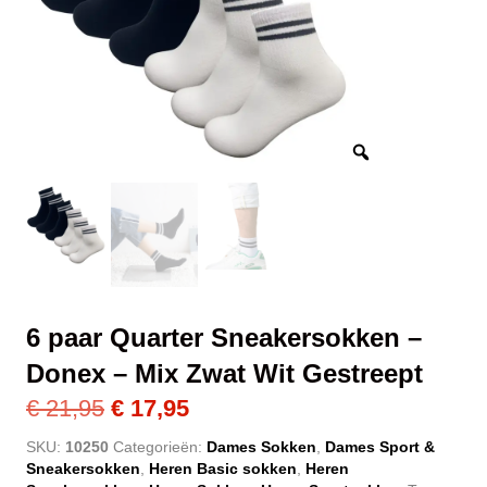
6 paar Quarter Sneakersokken –
Donex – Mix Zwat Wit Gestreept
Oorspronkelijke
Huidige
€
21,95
€
17,95
prijs
prijs
SKU:
10250
Categorieën:
Dames Sokken
,
Dames Sport &
Sneakersokken
,
Heren Basic sokken
,
Heren
was:
is: