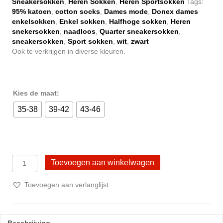
Sneakersokken
,
Heren Sokken
,
Heren Sportsokken
Tags:
€ 21,95.
€ 17,95.
95% katoen
,
cotton socks
,
Dames mode
,
Donex dames
enkelsokken
,
Enkel sokken
,
Halfhoge sokken
,
Heren
snekersokken
,
naadloos
,
Quarter sneakersokken
,
sneakersokken
,
Sport sokken
,
wit
,
zwart
Ook te verkrijgen in diverse kleuren.
Kies de maat:
35-38
39-42
43-46
6
Toevoegen aan winkelwagen
paar
Quarter
Toevoegen aan verlanglijst
Sneakersokken
-
Donex
-