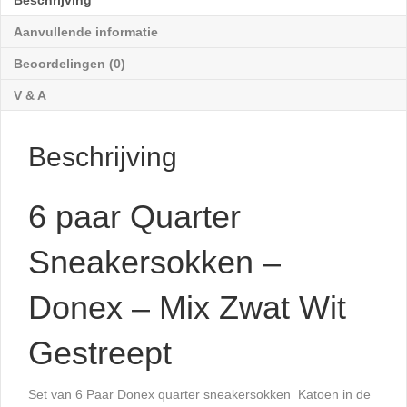
Beschrijving
Mix
Zwat
Aanvullende informatie
Wit
Beoordelingen (0)
Gestreept
aantal
V & A
Beschrijving
6 paar Quarter
Sneakersokken –
Donex – Mix Zwat Wit
Gestreept
Set van 6 Paar Donex quarter sneakersokken Katoen in de