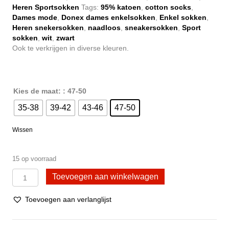
Heren Sportsokken
Tags:
95% katoen
,
cotton socks
,
€ 22,95.
€ 17,95.
Dames mode
,
Donex dames enkelsokken
,
Enkel sokken
,
Heren snekersokken
,
naadloos
,
sneakersokken
,
Sport
sokken
,
wit
,
zwart
Ook te verkrijgen in diverse kleuren.
Kies de maat:
: 47-50
35-38
39-42
43-46
47-50
Wissen
15 op voorraad
10
Toevoegen aan winkelwagen
Paar
Donex
Toevoegen aan verlanglijst
sneakersokken
-
Katoen