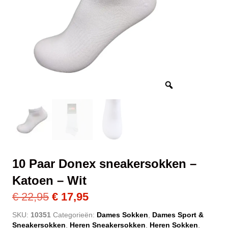
10 Paar Donex sneakersokken –
Katoen – Wit
Oorspronkelijke
Huidige
€
22,95
€
17,95
prijs
prijs
SKU:
10351
Categorieën:
Dames Sokken
,
Dames Sport &
Sneakersokken
,
Heren Sneakersokken
,
Heren Sokken
,
was:
is: