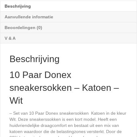
-
Beschrijving
Wit
aantal
Aanvullende informatie
Beoordelingen (0)
V & A
Beschrijving
10 Paar Donex
sneakersokken – Katoen –
Wit
– Set van 10 Paar Donex sneakersokken Katoen in de kleur
Wit. Deze sneakerssokken is een kort model. Heeft een
huidvriendelijke draagcomfort en bestaat uit een mix van
katoen waardoor die de belastingzones versterkt. Door de