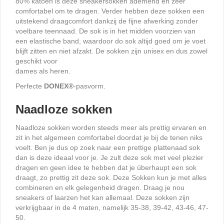
80% katoen is deze sneakersokken ademend en zeer
comfortabel om te dragen. Verder hebben deze sokken een
uitstekend draagcomfort dankzij de fijne afwerking zonder
voelbare teennaad. De sok is in het midden voorzien van
een elastische band, waardoor do sok altijd goed om je voet
blijft zitten en niet afzakt. De sokken zijn unisex en dus zowel
geschikt voor
dames als heren.
Perfecte
DONEX
®
-pasvorm.
Naadloze sokken
Naadloze sokken worden steeds meer als prettig ervaren en
zit in het algemeen comfortabel doordat je bij de tenen niks
voelt. Ben je dus op zoek naar een prettige plattenaad sok
dan is deze ideaal voor je. Je zult deze sok met veel plezier
dragen en geen idee te hebben dat je überhaupt een sok
draagt, zo prettig zit deze sok. Deze Sokken kun je met alles
combineren en elk gelegenheid dragen. Draag je nou
sneakers of laarzen het kan allemaal. Deze sokken zijn
verkrijgbaar in de 4 maten, namelijk 35-38, 39-42, 43-46, 47-
50.