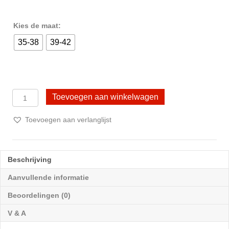
Kies de maat:
35-38
39-42
2
Toevoegen aan winkelwagen
Paar
DONEX®
Toevoegen aan verlanglijst
Overknee
kousen
-
Katoen
Beschrijving
-
Zwart-
Aanvullende informatie
Wit
Beoordelingen (0)
Gestreept
aantal
V & A