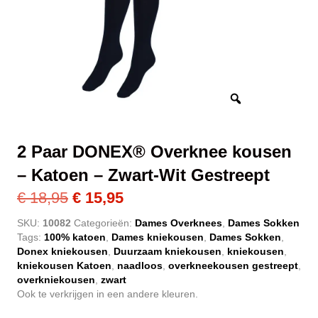
2 Paar DONEX® Overknee kousen
– Katoen – Zwart-Wit Gestreept
Oorspronkelijke
Huidige
€
18,95
€
15,95
prijs
prijs
SKU:
10082
Categorieën:
Dames Overknees
,
Dames Sokken
Tags:
100% katoen
,
Dames kniekousen
,
Dames Sokken
,
was:
is:
Donex kniekousen
,
Duurzaam kniekousen
,
kniekousen
,
€ 18,95.
€ 15,95.
kniekousen Katoen
,
naadloos
,
overkneekousen gestreept
,
overkniekousen
,
zwart
Ook te verkrijgen in een andere kleuren.