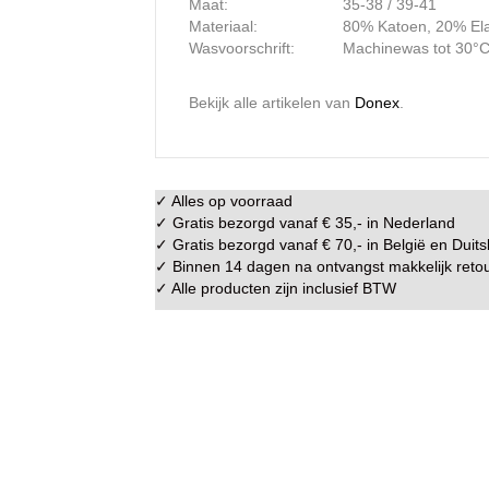
Maat:
35-38 / 39-41
Materiaal:
80% Katoen, 20% El
Wasvoorschrift:
Machinewas tot 30°
Bekijk alle artikelen van
Donex
.
✓ Alles op voorraad
✓ Gratis bezorgd vanaf € 35,- in
Nederland
✓ Gratis bezorgd vanaf € 70,- in
België
en
Duits
✓ Binnen 14 dagen na ontvangst makkelijk
reto
✓ Alle producten zijn inclusief BTW