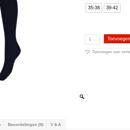
35-38
39-42
2
Toevoegen
Paar
DONEX®
Toevoegen aan verlan
Overknee
kousen
-
Katoen
-
Zwart
aantal
e
Beoordelingen (0)
V & A