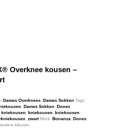
X® Overknee kousen –
rt
nkelijke
Huidige
prijs
n:
Dames Overknees
,
Dames Sokken
Tags:
niekousen
,
Dames Sokken
,
Donex
is:
 kniekousen
,
kniekousen
,
kniekousen
€ 15,95.
rkniekousen
,
zwart
Merk:
Bonanza
,
Donex
 andere kleuren.