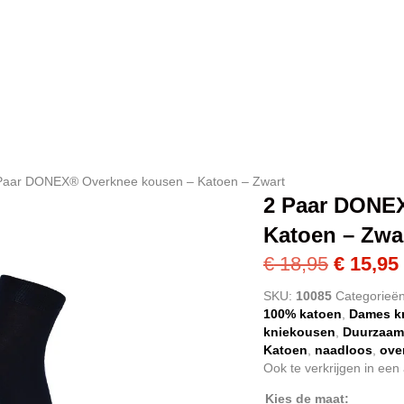
Paar DONEX® Overknee kousen – Katoen – Zwart
2 Paar DONE
Katoen – Zwa
Oorspro
€
18,95
€
15,95
prijs
SKU:
10085
Categorieë
100% katoen
,
Dames k
was:
kniekousen
,
Duurzaam
€ 18,95.
Katoen
,
naadloos
,
ove
Ook te verkrijgen in een
Kies de maat: