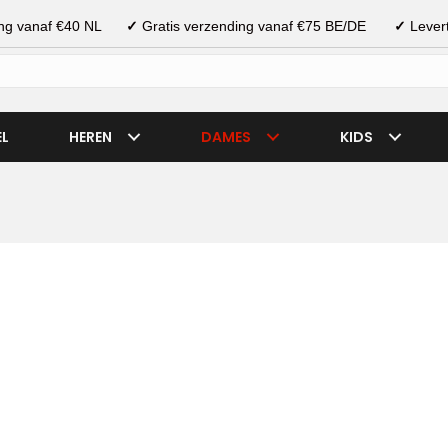
ding vanaf €40 NL
✓
Gratis verzending vanaf €75 BE/DE
✓
Levert
EL
HEREN
DAMES
KIDS