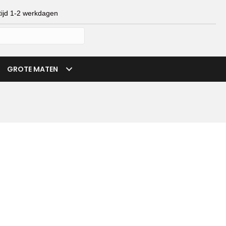
ijd 1-2 werkdagen
mijn account
verlanglijst
winkelmand
GROTE MATEN