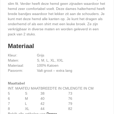
slim fit. Verder heeft deze hemd geen zijnaden waardoor het
hemd zeer comfortabel voelt. Deze dames halterhemd heeft
brede bandjes waardoor het lekker zit aan de schouders. Je
kunt met deze hemd alle kanten op. Je kunt het dragen als
onderhemd of als een shirt met een leuke broek. Ze zijn
verkrijgbaar in diverse maten en worden geleverd in een
pack van 2 stuks.
Materiaal
Kleur:
Grijs
Maten:
S, M, L, XL, XXL
Materiaal:
100% Katoen
Pasvorm:
Valt groot – extra lang
Maattabel
INT. MAAT
EU MAAT
BREEDTE IN CM
LENGTE IN CM
5
S
38
73
6
M
40
76
7
L
42
79
8
XL
44
82
Bekijk alle artikelen van
Donex
.