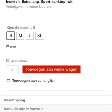
€ 20,95.
€ 17,95.
hemden
,
Extra lang
,
Sport
,
tanktop
,
wit
Verkrijgen in diverse kleuren.
Kies de maat:
: S
S
M
L
XL
Wissen
52 op voorraad
2
Toevoegen aan winkelwagen
Stuks
extra
Toevoegen aan verlanglijst
lang
Dames
halterhemd
100%
Beschrijving
katoen
Grijs
Aanvullende informatie