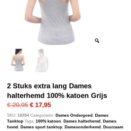
2 Stuks extra lang Dames
halterhemd 100% katoen Grijs
Oorspronkelijke
Huidige
€
20,95
€
17,95
prijs
prijs
SKU:
10354
Categorieën:
Dames Ondergoed
,
Dames
Tanktop
Tags:
100% katoen
,
Dames halterhemd
,
Dames
was:
is:
hemd
,
Dames sport tanktop
,
Damesonderhemd
,
Duurzaam