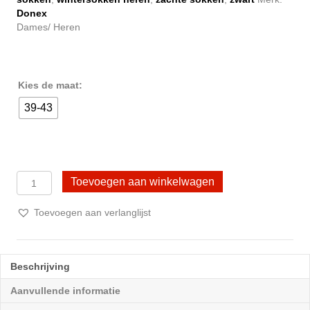
Donex
Dames/ Heren
Kies de maat:
39-43
3
Toevoegen aan winkelwagen
Paar
Bamboe
Toevoegen aan verlanglijst
Sokken
Unisex
–
Naadloos
Beschrijving
–
Comfortabel
Aanvullende informatie
&