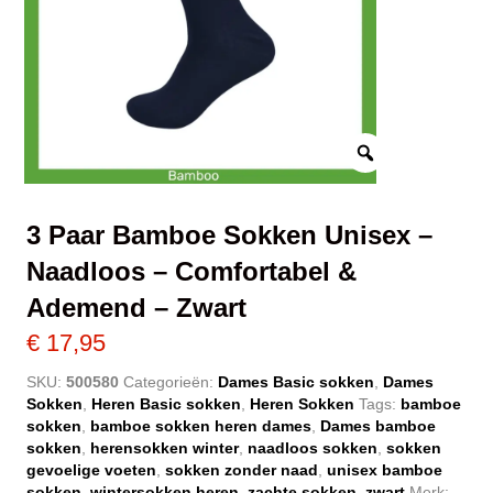
3 Paar Bamboe Sokken Unisex –
Naadloos – Comfortabel &
Ademend – Zwart
€
17,95
SKU:
500580
Categorieën:
Dames Basic sokken
,
Dames
Sokken
,
Heren Basic sokken
,
Heren Sokken
Tags:
bamboe
sokken
,
bamboe sokken heren dames
,
Dames bamboe
sokken
,
herensokken winter
,
naadloos sokken
,
sokken
gevoelige voeten
,
sokken zonder naad
,
unisex bamboe
sokken
,
wintersokken heren
,
zachte sokken
,
zwart
Merk: