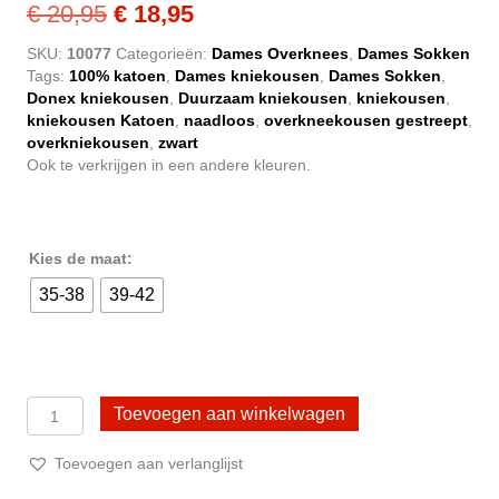
Oorspronkelijke
Huidige
€
20,95
€
18,95
prijs
prijs
SKU:
10077
Categorieën:
Dames Overknees
,
Dames Sokken
Tags:
100% katoen
,
Dames kniekousen
,
Dames Sokken
,
was:
is:
Donex kniekousen
,
Duurzaam kniekousen
,
kniekousen
,
€ 20,95.
€ 18,95.
kniekousen Katoen
,
naadloos
,
overkneekousen gestreept
,
overkniekousen
,
zwart
Ook te verkrijgen in een andere kleuren.
Kies de maat:
35-38
39-42
3
Toevoegen aan winkelwagen
Paar
Overknee
Toevoegen aan verlanglijst
kousen
Katoen