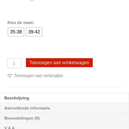
Kies de maat:
35-38
39-42
3
Toevoegen aan winkelwagen
Paar
Overknee
Toevoegen aan verlanglijst
kousen
Katoen
DONEX®
Mix
Beschrijving
A
-
Aanvullende informatie
Gestreept
Beoordelingen (0)
aantal
V & A