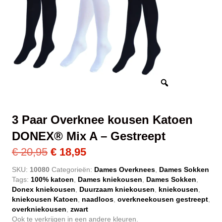
3 Paar Overknee kousen Katoen
DONEX® Mix A – Gestreept
Oorspronkelijke
Huidige
€
20,95
€
18,95
prijs
prijs
SKU:
10080
Categorieën:
Dames Overknees
,
Dames Sokken
Tags:
100% katoen
,
Dames kniekousen
,
Dames Sokken
,
was:
is:
Donex kniekousen
,
Duurzaam kniekousen
,
kniekousen
,
€ 20,95.
€ 18,95.
kniekousen Katoen
,
naadloos
,
overkneekousen gestreept
,
overkniekousen
,
zwart
Ook te verkrijgen in een andere kleuren.